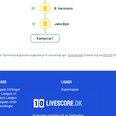
25'
B. Aaronson
10'
Jaka Bijol
Kampstart
r | Spillemyndighedens hjælpelinje til ansvarligt spil:
StopSpillet
| Udeluk dig via
ROFUS
| 1
nger
Ligaer
gaen stillinger
Superligaen
 League stillinger
Premier League
ns League stillinger
Champions League
igaen stillinger
Bundesligaen
stillinger
La Liga
Vi bruger cookies til at forbedre