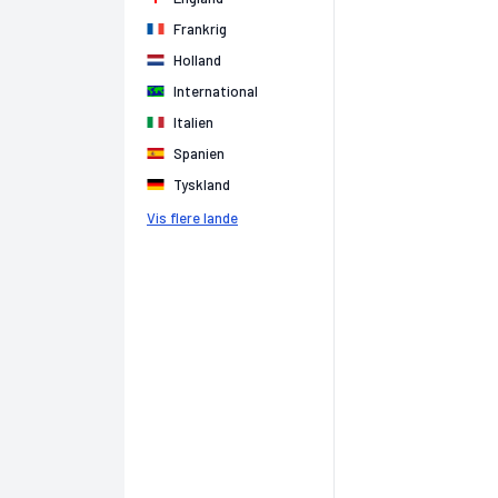
Frankrig
Holland
International
Italien
Spanien
Tyskland
Vis flere lande