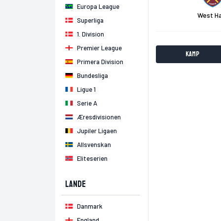
Europa League
West H
Superliga
1. Division
Premier League
Kamp
Primera Division
Bundesliga
Ligue 1
Serie A
Æresdivisionen
Jupiler Ligaen
Allsvenskan
Eliteserien
Lande
Danmark
England