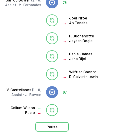
Jarrod Bowen
(2 - 0)
79'
Assist: M. Fernandes
Joel Piroe
Ao Tanaka
F. Buonanotte
Jayden Bogle
Daniel James
Jaka Bijol
Wilfried Gnonto
D. Calvert-Lewin
V. Castellanos
(1 - 0)
67'
Assist: J. Bowen
Callum Wilson
Pablo
Pause