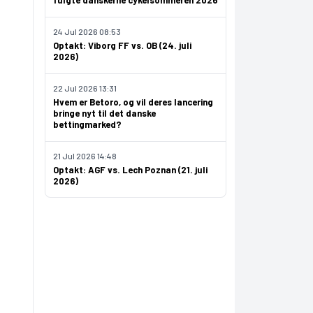
fulgte danskerne cykelsommeren 2026
24 Jul 2026 08:53
Optakt: Viborg FF vs. OB (24. juli
2026)
22 Jul 2026 13:31
Hvem er Betoro, og vil deres lancering
bringe nyt til det danske
bettingmarked?
21 Jul 2026 14:48
Optakt: AGF vs. Lech Poznan (21. juli
2026)