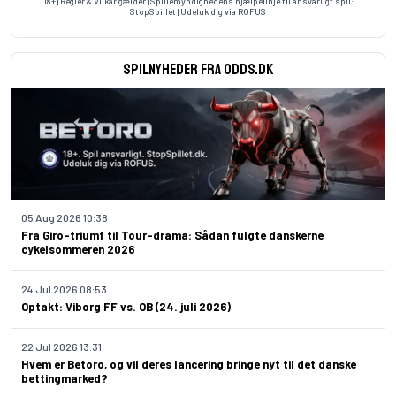
18+ | Regler & Vilkår gælder | Spillemyndighedens hjælpelinje til ansvarligt spil:
StopSpillet
| Udeluk dig via
ROFUS
Spilnyheder fra odds.dk
05 Aug 2026 10:38
Fra Giro-triumf til Tour-drama: Sådan fulgte danskerne
cykelsommeren 2026
24 Jul 2026 08:53
Optakt: Viborg FF vs. OB (24. juli 2026)
22 Jul 2026 13:31
Hvem er Betoro, og vil deres lancering bringe nyt til det danske
bettingmarked?