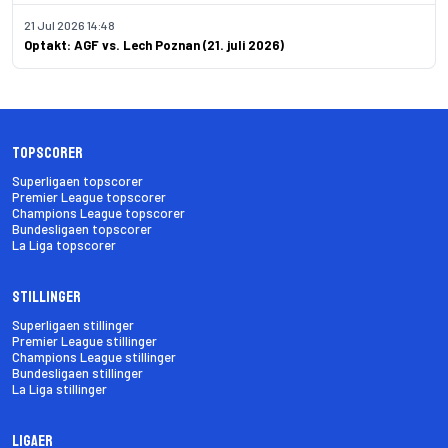
21 Jul 2026 14:48
Optakt: AGF vs. Lech Poznan (21. juli 2026)
Topscorer
Superligaen topscorer
Premier League topscorer
Champions League topscorer
Bundesligaen topscorer
La Liga topscorer
Stillinger
Superligaen stillinger
Premier League stillinger
Champions League stillinger
Bundesligaen stillinger
La Liga stillinger
Ligaer