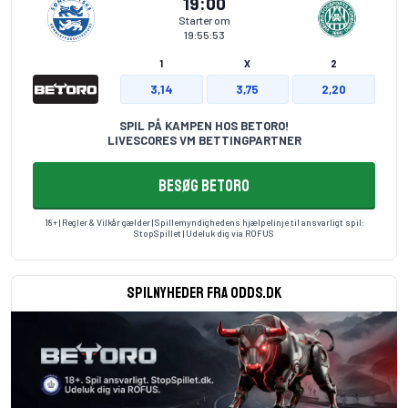
19:00
Starter om
19:55:53
1
X
2
3,14
3,75
2,20
SPIL PÅ KAMPEN HOS BETORO!
LIVESCORES VM BETTINGPARTNER
BESØG BETORO
18+ | Regler & Vilkår gælder | Spillemyndighedens hjælpelinje til ansvarligt spil:
StopSpillet
| Udeluk dig via
ROFUS
Spilnyheder fra odds.dk