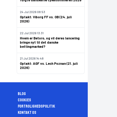
fulgte danskerne cykelsommeren 2026
24 Jul 2026 08:53
Optakt: Viborg FF vs. OB (24. juli
2026)
22 Jul 2026 13:31
Hvem er Betoro, og vil deres lancering
bringe nyt til det danske
bettingmarked?
21 Jul 2026 14:48
Optakt: AGF vs. Lech Poznan (21. juli
2026)
Blog
Cookies
Fortrolighedspolitik
Kontakt os