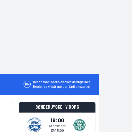
Denne side indeholder henvisningslinks.
18+
Regler og vilkår gælder. Spil ansvarligt.
Sønderjyske - Viborg
19:00
Starter om
13:44:59