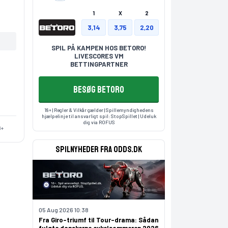
1
X
2
3,14
3,75
2,20
SPIL PÅ KAMPEN HOS BETORO!
LIVESCORES VM
BETTINGPARTNER
BESØG BETORO
18+ | Regler & Vilkår gælder | Spillemyndighedens
hjælpelinje til ansvarligt spil:
StopSpillet
| Udeluk
dig via
ROFUS
8+
Spilnyheder fra odds.dk
05 Aug 2026 10:38
Fra Giro-triumf til Tour-drama: Sådan