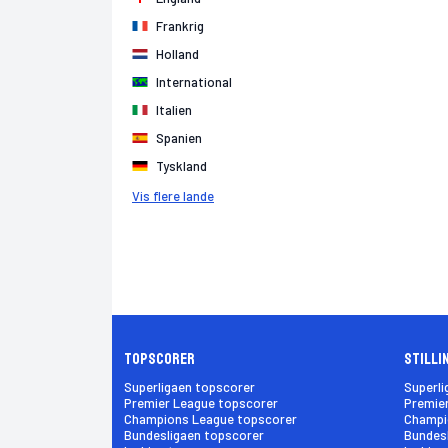
Frankrig
Holland
International
Italien
Spanien
Tyskland
Vis flere lande
Topscorer
Stilli
Superligaen topscorer
Superli
Premier League topscorer
Premier
Champions League topscorer
Champio
Bundesligaen topscorer
Bundesl