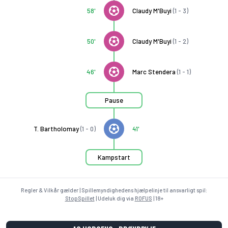
58'
Claudy M'Buyi
(1 - 3)
50'
Claudy M'Buyi
(1 - 2)
46'
Marc Stendera
(1 - 1)
Pause
T. Bartholomay
(1 - 0)
41'
Kampstart
Regler & Vilkår gælder | Spillemyndighedens hjælpelinje til ansvarligt spil:
StopSpillet
| Udeluk dig via
ROFUS
| 18+