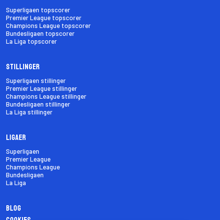
Superligaen topscorer
Premier League topscorer
Champions League topscorer
Bundesligaen topscorer
La Liga topscorer
Stillinger
Superligaen stillinger
Premier League stillinger
Champions League stillinger
Bundesligaen stillinger
La Liga stillinger
Ligaer
Superligaen
Premier League
Champions League
Bundesligaen
La Liga
Blog