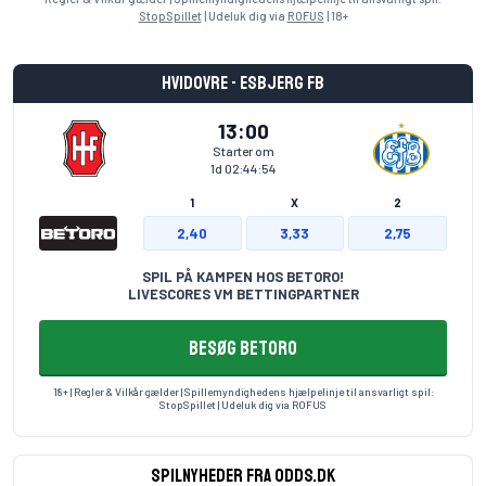
StopSpillet
| Udeluk dig via
ROFUS
| 18+
Hvidovre - Esbjerg fB
13:00
Starter om
1d 02:44:54
1
X
2
2,40
3,33
2,75
SPIL PÅ KAMPEN HOS BETORO!
LIVESCORES VM BETTINGPARTNER
BESØG BETORO
18+ | Regler & Vilkår gælder | Spillemyndighedens hjælpelinje til ansvarligt spil:
StopSpillet
| Udeluk dig via
ROFUS
Spilnyheder fra odds.dk