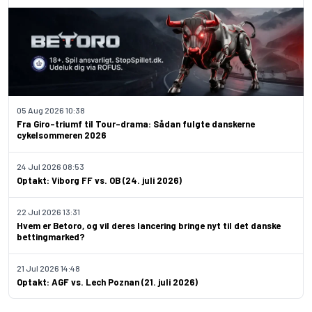
05 Aug 2026 10:38
Fra Giro-triumf til Tour-drama: Sådan fulgte danskerne
cykelsommeren 2026
24 Jul 2026 08:53
Optakt: Viborg FF vs. OB (24. juli 2026)
22 Jul 2026 13:31
Hvem er Betoro, og vil deres lancering bringe nyt til det danske
bettingmarked?
21 Jul 2026 14:48
Optakt: AGF vs. Lech Poznan (21. juli 2026)