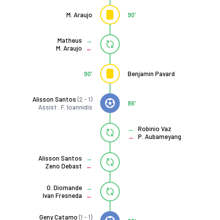
M. Araujo
90'
Matheus
M. Araujo
90'
Benjamin Pavard
Alisson Santos
(2 - 1)
86'
Assist: F. Ioannidis
Robinio Vaz
P. Aubameyang
Alisson Santos
Zeno Debast
O. Diomande
Ivan Fresneda
Geny Catamo
(1 - 1)