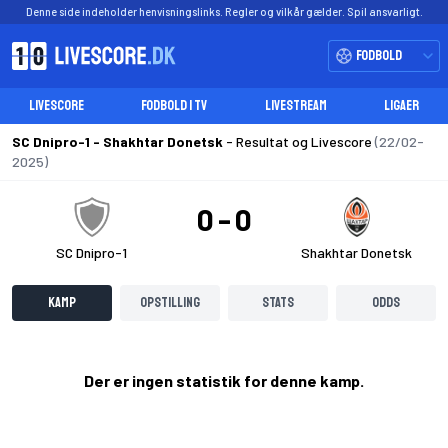
Denne side indeholder henvisningslinks. Regler og vilkår gælder. Spil ansvarligt.
Fodbold
LIVESCORE
FODBOLD I TV
LIVESTREAM
LIGAER
SC Dnipro-1 - Shakhtar Donetsk
- Resultat og Livescore
(22/02-
2025)
0
0
SC Dnipro-1
Shakhtar Donetsk
Kamp
Opstilling
Stats
Odds
Der er ingen statistik for denne kamp.