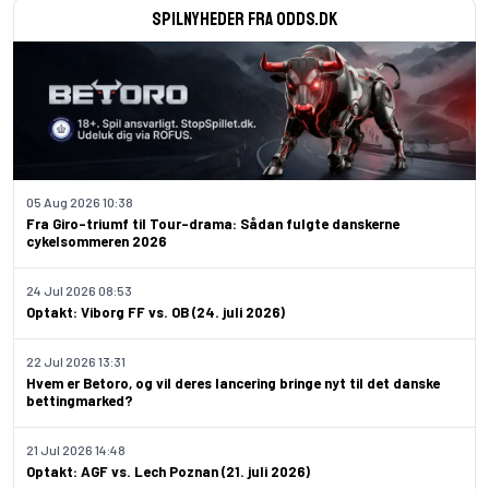
Spilnyheder fra odds.dk
05 Aug 2026 10:38
Fra Giro-triumf til Tour-drama: Sådan fulgte danskerne
cykelsommeren 2026
24 Jul 2026 08:53
Optakt: Viborg FF vs. OB (24. juli 2026)
22 Jul 2026 13:31
Hvem er Betoro, og vil deres lancering bringe nyt til det danske
bettingmarked?
21 Jul 2026 14:48
Optakt: AGF vs. Lech Poznan (21. juli 2026)