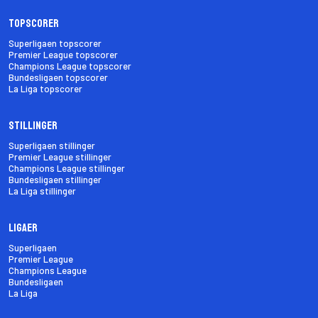
Topscorer
Superligaen topscorer
Premier League topscorer
Champions League topscorer
Bundesligaen topscorer
La Liga topscorer
Stillinger
Superligaen stillinger
Premier League stillinger
Champions League stillinger
Bundesligaen stillinger
La Liga stillinger
Ligaer
Superligaen
Premier League
Champions League
Bundesligaen
La Liga