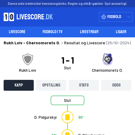
Denne side indeholder henvisningslinks. Regler og vilkår gælder. Spil ansvarligt.
Fodbold
LIVESCORE
FODBOLD I TV
LIVESTREAM
LIGAER
Rukh Lviv - Chernomorets O.
- Resultat og Livescore
(25/10-2024)
1
1
Slut
Rukh Lviv
Chernomorets O.
Kamp
Opstilling
Stats
Odds
Slut
D. Pidgurskyi
90'