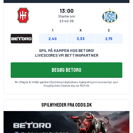
13:00
Starter om
23:40:39
1
X
2
2,40
3,33
2,75
SPIL PÅ KAMPEN HOS BETORO!
LIVESCORES VM BETTINGPARTNER
BESØG BETORO
18+ | Regler & Vilkår gælder | Spillemyndighedens hjælpelinje til ansvarligt spil:
StopSpillet
| Udeluk dig via
ROFUS
Spilnyheder fra odds.dk