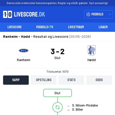
Denne side indeholder henvisningslinks. Regler og vilkår gælder. Spil ansvarligt.
Fodbold
LIVESCORE
FODBOLD I TV
LIVESTREAM
LIGAER
Ranheim - Hødd
- Resultat og Livescore
(20/05-2026)
3
2
Slut
Ranheim
Hødd
Tilskuertal: 1070
Kamp
Opstilling
Stats
Odds
Slut
S. Nilsen-Modebe
S. Biller