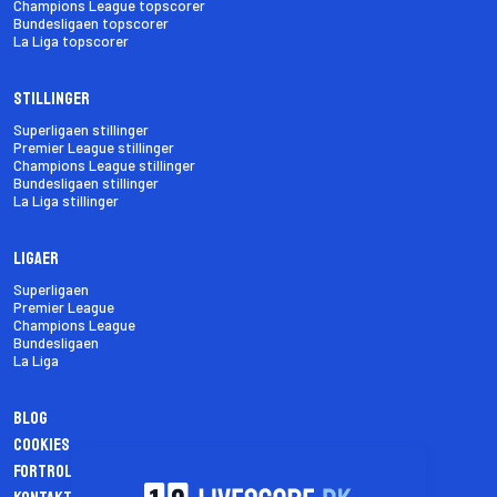
Champions League topscorer
Bundesligaen topscorer
La Liga topscorer
Stillinger
Superligaen stillinger
Premier League stillinger
Champions League stillinger
Bundesligaen stillinger
La Liga stillinger
Ligaer
Superligaen
Premier League
Champions League
Bundesligaen
La Liga
Blog
Cookies
Fortrolighedspolitik