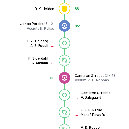
O. K. Holden
88'
Jonas Pereira
(3 - 2)
84'
Assist: N. Pallas
E. J. Solberg
A. S. Fossli
P. Sloerdahl
C. Aasbak
Cameron Streete
(2 - 2)
70'
Assist: A. D. Roppen
Cameron Streete
V. Dalsgaard
E. E. Blikstad
Manaf Rawufu
A. D. Roppen