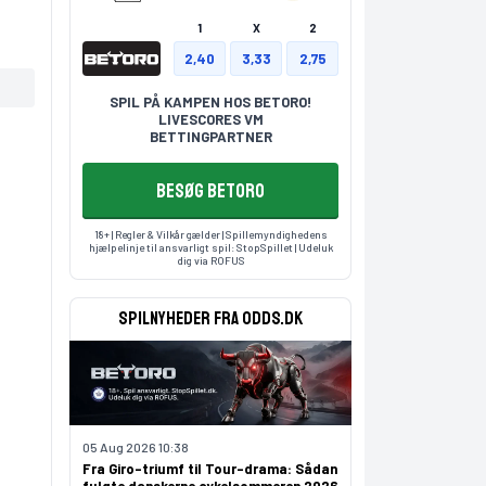
1
X
2
2,40
3,33
2,75
SPIL PÅ KAMPEN HOS BETORO!
LIVESCORES VM
BETTINGPARTNER
BESØG BETORO
18+ | Regler & Vilkår gælder | Spillemyndighedens
hjælpelinje til ansvarligt spil:
StopSpillet
| Udeluk
dig via
ROFUS
Spilnyheder fra odds.dk
05 Aug 2026 10:38
Fra Giro-triumf til Tour-drama: Sådan