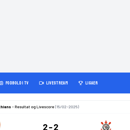
FODBOLD I TV
LIVESTREAM
LIGAER
thians
- Resultat og Livescore
(15/02-2025)
2
2