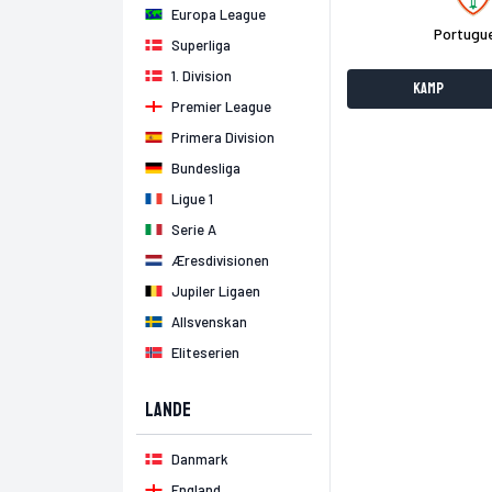
Europa League
Portugu
Superliga
1. Division
Kamp
Premier League
Primera Division
Bundesliga
Ligue 1
Serie A
Æresdivisionen
Jupiler Ligaen
Allsvenskan
Eliteserien
Lande
Danmark
England