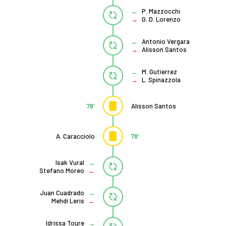
P. Mazzocchi
G. D. Lorenzo
Antonio Vergara
Alisson Santos
M. Gutierrez
L. Spinazzola
78'
Alisson Santos
A. Caracciolo
78'
Isak Vural
Stefano Moreo
Juan Cuadrado
Mehdi Leris
Idrissa Toure