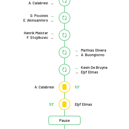
A. Calabresi
G. Piccinini
E. Akinsanmiro
Henrik Meister
F. Stojilkovic
Mathias Olivera
A. Buongiorno
Kevin De Bruyne
Eljif Elmas
A. Calabresi
53'
53'
Eljif Elmas
Pause