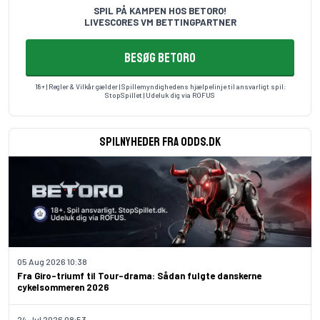
SPIL PÅ KAMPEN HOS BETORO!
LIVESCORES VM BETTINGPARTNER
BESØG BETORO
18+ | Regler & Vilkår gælder | Spillemyndighedens hjælpelinje til ansvarligt spil:
StopSpillet
| Udeluk dig via
ROFUS
Spilnyheder fra odds.dk
05 Aug 2026 10:38
Fra Giro-triumf til Tour-drama: Sådan fulgte danskerne
cykelsommeren 2026
24 Jul 2026 08:53