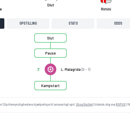
Slut
se
Rimini
Opstilling
Stats
Odds
Slut
Pause
3'
L. Malagrida
(0 - 1)
Kampstart
r | Spillemyndighedens hjælpelinje til ansvarligt spil:
StopSpillet
| Udeluk dig via
ROFUS
| 1