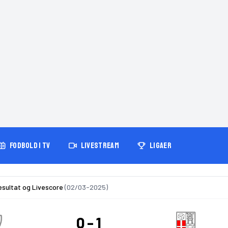
FODBOLD I TV
LIVESTREAM
LIGAER
esultat og Livescore
(02/03-2025)
0
1