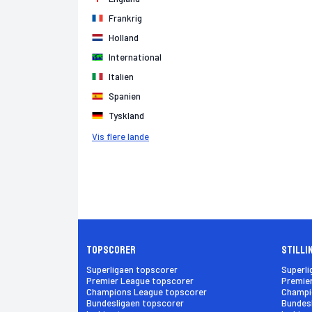
Frankrig
Holland
International
Italien
Spanien
Tyskland
Vis flere lande
Topscorer
Stilli
Superligaen topscorer
Superli
Premier League topscorer
Premier
Champions League topscorer
Champio
Bundesligaen topscorer
Bundesl