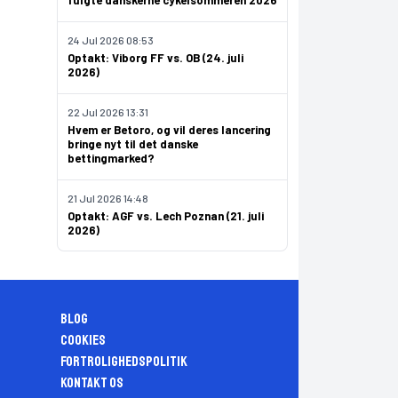
fulgte danskerne cykelsommeren 2026
24 Jul 2026 08:53
Optakt: Viborg FF vs. OB (24. juli
2026)
22 Jul 2026 13:31
Hvem er Betoro, og vil deres lancering
bringe nyt til det danske
bettingmarked?
21 Jul 2026 14:48
Optakt: AGF vs. Lech Poznan (21. juli
2026)
Blog
Cookies
Fortrolighedspolitik
Kontakt os