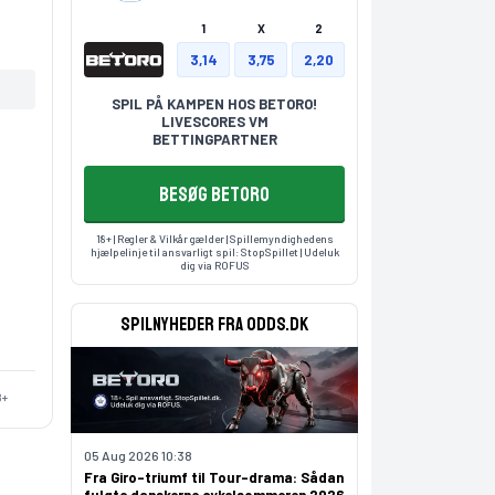
1
X
2
3,14
3,75
2,20
SPIL PÅ KAMPEN HOS BETORO!
LIVESCORES VM
BETTINGPARTNER
BESØG BETORO
18+ | Regler & Vilkår gælder | Spillemyndighedens
hjælpelinje til ansvarligt spil:
StopSpillet
| Udeluk
dig via
ROFUS
Spilnyheder fra odds.dk
8+
05 Aug 2026 10:38
Fra Giro-triumf til Tour-drama: Sådan