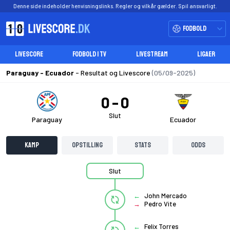
Denne side indeholder henvisningslinks. Regler og vilkår gælder. Spil ansvarligt.
Fodbold
LIVESCORE
FODBOLD I TV
LIVESTREAM
LIGAER
Paraguay - Ecuador
- Resultat og Livescore
(05/09-2025)
0
0
Slut
Paraguay
Ecuador
Kamp
Opstilling
Stats
Odds
Slut
John Mercado
Pedro Vite
Felix Torres