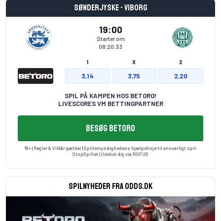
Sønderjyske - Viborg
19:00
Starter om
08:20:33
1
X
2
3,14
3,75
2,20
SPIL PÅ KAMPEN HOS BETORO!
LIVESCORES VM BETTINGPARTNER
BESØG BETORO
18+ | Regler & Vilkår gælder | Spillemyndighedens hjælpelinje til ansvarligt spil:
StopSpillet
| Udeluk dig via
ROFUS
Spilnyheder fra odds.dk