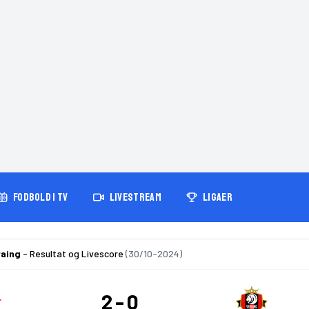
FODBOLD I TV
LIVESTREAM
LIGAER
raing
- Resultat og Livescore
(30/10-2024)
2
0