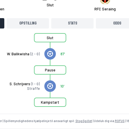
Slut
ven
RFC Seraing
Opstilling
Stats
Odds
Slut
W. Balikwisha
(2 - 0)
87'
Pause
S. Schrijvers
(1 - 0)
10'
Straffe
Kampstart
r | Spillemyndighedens hjælpelinje til ansvarligt spil:
StopSpillet
| Udeluk dig via
ROFUS
| 1