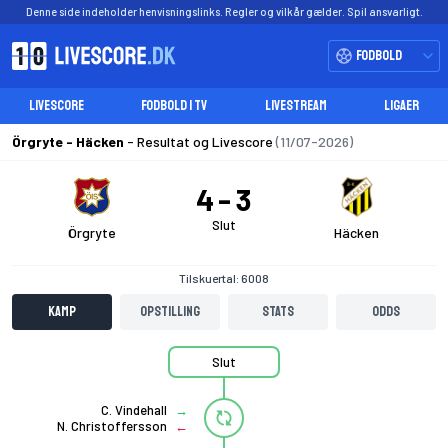
Denne side indeholder henvisningslinks. Regler og vilkår gælder. Spil ansvarligt.
Fodbold
LIVESCORE
FODBOLD I TV
LIVESTREAM
LIGAER
Örgryte - Häcken
- Resultat og Livescore
(11/07-2026)
4
3
Slut
Örgryte
Häcken
Tilskuertal: 6008
Kamp
Opstilling
Stats
Odds
Slut
C. Vindehall
N. Christoffersson