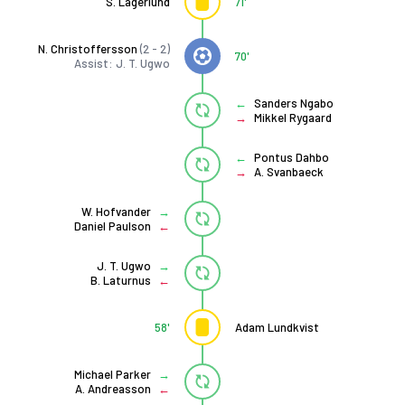
S. Lagerlund
71'
N. Christoffersson
(2 - 2)
70'
Assist: J. T. Ugwo
Sanders Ngabo
Mikkel Rygaard
Pontus Dahbo
A. Svanbaeck
W. Hofvander
Daniel Paulson
J. T. Ugwo
B. Laturnus
58'
Adam Lundkvist
Michael Parker
A. Andreasson