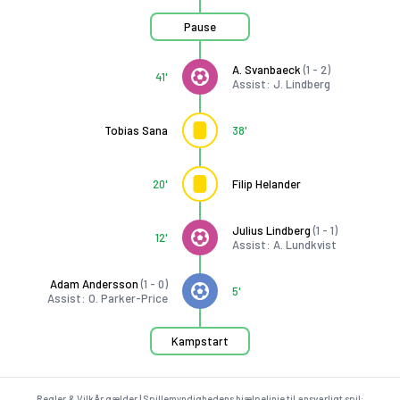
Pause
A. Svanbaeck
(1 - 2)
41'
Assist: J. Lindberg
Tobias Sana
38'
20'
Filip Helander
Julius Lindberg
(1 - 1)
12'
Assist: A. Lundkvist
Adam Andersson
(1 - 0)
5'
Assist: O. Parker-Price
Kampstart
Regler & Vilkår gælder | Spillemyndighedens hjælpelinje til ansvarligt spil: