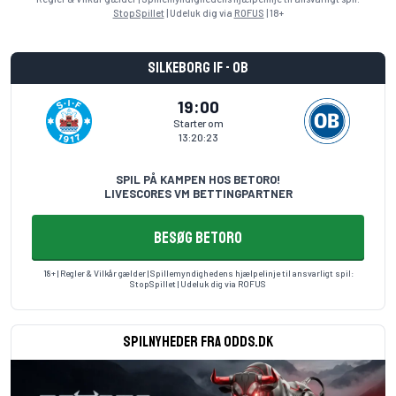
StopSpillet
| Udeluk dig via
ROFUS
| 18+
Silkeborg IF - OB
19:00
Starter om
13:20:23
SPIL PÅ KAMPEN HOS BETORO!
LIVESCORES VM BETTINGPARTNER
BESØG BETORO
18+ | Regler & Vilkår gælder | Spillemyndighedens hjælpelinje til ansvarligt spil:
StopSpillet
| Udeluk dig via
ROFUS
Spilnyheder fra odds.dk