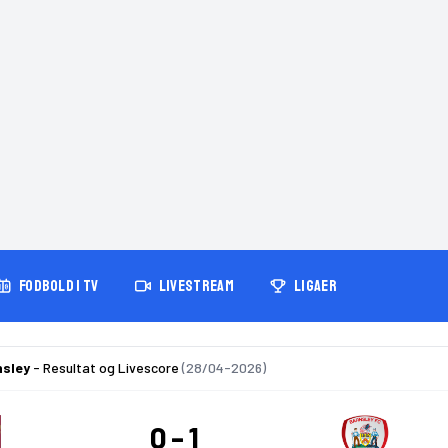
FODBOLD I TV
LIVESTREAM
LIGAER
nsley
- Resultat og Livescore
(28/04-2026)
0
1