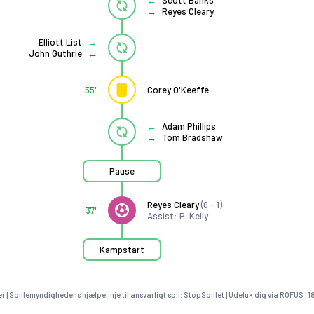
Scott Banks
Reyes Cleary
Elliott List
John Guthrie
55'
Corey O'Keeffe
Adam Phillips
Tom Bradshaw
Pause
Reyes Cleary
(0 - 1)
37'
Assist: P. Kelly
Kampstart
r | Spillemyndighedens hjælpelinje til ansvarligt spil:
StopSpillet
| Udeluk dig via
ROFUS
| 1