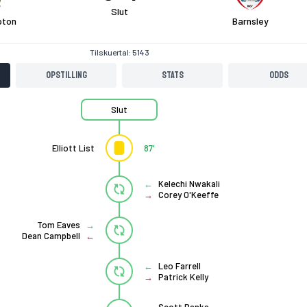
Slut
pton
Barnsley
Tilskuertal: 5143
Opstilling
Stats
Odds
Slut
Elliott List
87'
Kelechi Nwakali
Corey O'Keeffe
Tom Eaves
Dean Campbell
Leo Farrell
Patrick Kelly