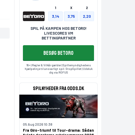
1
X
2
3,14
3,75
2,20
SPIL PÅ KAMPEN HOS BETORO!
LIVESCORES VM
BETTINGPARTNER
BESØG BETORO
18+ | Regler & Vilkår gælder | Spillemyndighedens
hjælpelinje til ansvarligt spil:
StopSpillet
| Udeluk
dig via
ROFUS
Spilnyheder fra odds.dk
05 Aug 2026 10:38
Fra Giro-triumf til Tour-drama: Sådan