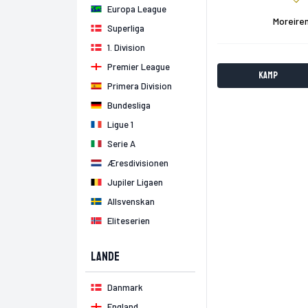
Europa League
Moreire
Superliga
1. Division
Premier League
Kamp
Primera Division
Bundesliga
Ligue 1
Serie A
Æresdivisionen
Jupiler Ligaen
Allsvenskan
Eliteserien
Lande
Danmark
England