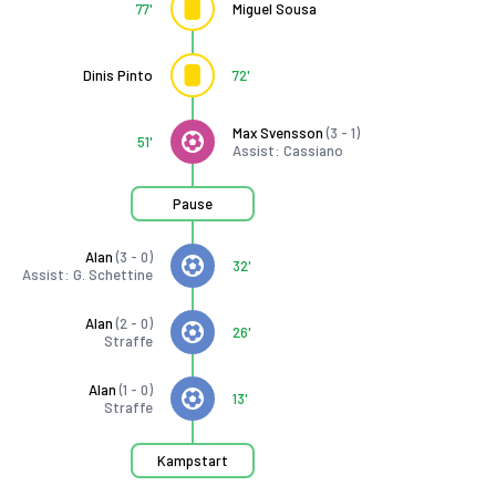
77'
Miguel Sousa
Dinis Pinto
72'
Max Svensson
(3 - 1)
51'
Assist: Cassiano
Pause
Alan
(3 - 0)
32'
Assist: G. Schettine
Alan
(2 - 0)
26'
Straffe
Alan
(1 - 0)
13'
Straffe
Kampstart