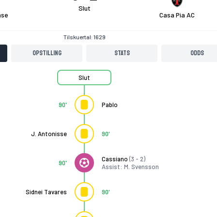
Slut
nse
Casa Pia AC
Tilskuertal: 1629
Opstilling
Stats
Odds
Slut
90'
Pablo
J. Antonisse
90'
Cassiano
(3 - 2)
90'
Assist: M. Svensson
Sidnei Tavares
90'