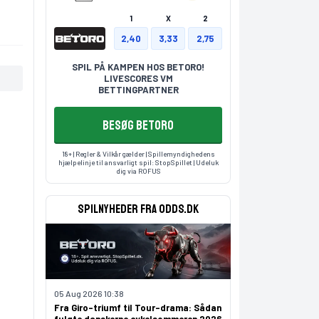
1
X
2
2,40
3,33
2,75
SPIL PÅ KAMPEN HOS BETORO!
LIVESCORES VM
BETTINGPARTNER
BESØG BETORO
18+ | Regler & Vilkår gælder | Spillemyndighedens
hjælpelinje til ansvarligt spil:
StopSpillet
| Udeluk
dig via
ROFUS
Spilnyheder fra odds.dk
05 Aug 2026 10:38
Fra Giro-triumf til Tour-drama: Sådan