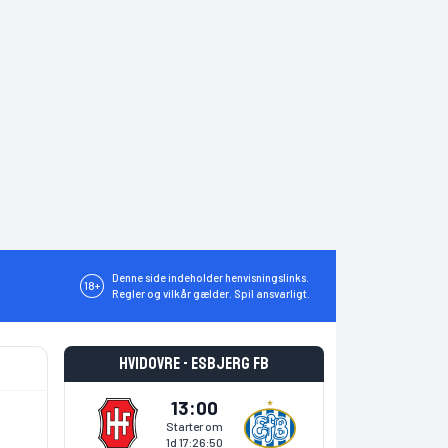
Denne side indeholder henvisningslinks.
18+
Regler og vilkår gælder. Spil ansvarligt.
Hvidovre - Esbjerg fB
13:00
Starter om
1d 17:26:50