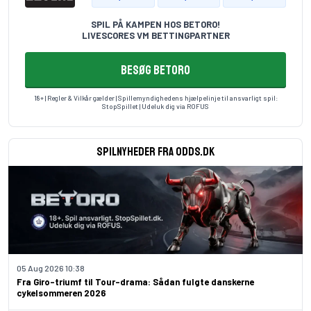
SPIL PÅ KAMPEN HOS BETORO!
LIVESCORES VM BETTINGPARTNER
BESØG BETORO
18+ | Regler & Vilkår gælder | Spillemyndighedens hjælpelinje til ansvarligt spil:
StopSpillet
| Udeluk dig via
ROFUS
Spilnyheder fra odds.dk
05 Aug 2026 10:38
Fra Giro-triumf til Tour-drama: Sådan fulgte danskerne
cykelsommeren 2026