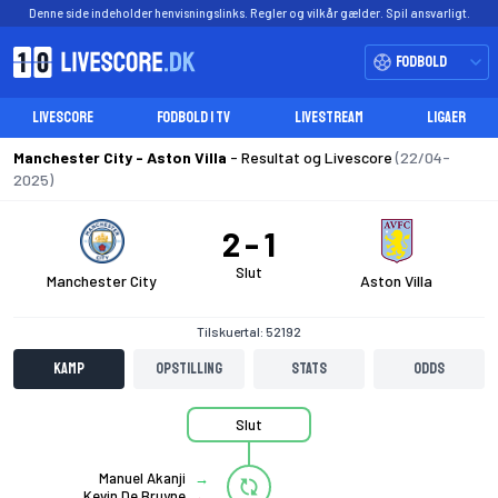
Denne side indeholder henvisningslinks. Regler og vilkår gælder. Spil ansvarligt.
Fodbold
LIVESCORE
FODBOLD I TV
LIVESTREAM
LIGAER
Manchester City - Aston Villa
- Resultat og Livescore
(22/04-
2025)
2
1
Slut
Manchester City
Aston Villa
Tilskuertal: 52192
Kamp
Opstilling
Stats
Odds
Slut
Manuel Akanji
Kevin De Bruyne