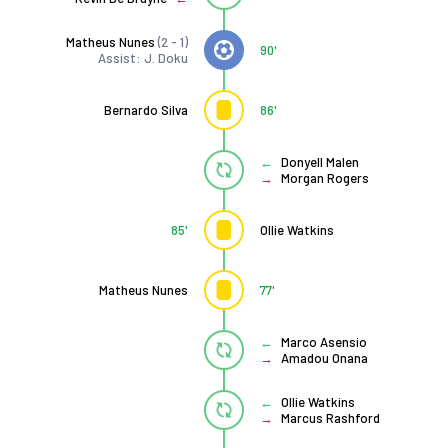
Matheus Nunes
(2 - 1)
90'
Assist: J. Doku
Bernardo Silva
86'
Donyell Malen
Morgan Rogers
85'
Ollie Watkins
Matheus Nunes
77'
Marco Asensio
Amadou Onana
Ollie Watkins
Marcus Rashford