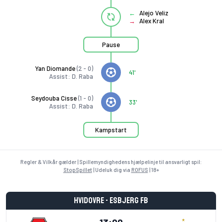
Alejo Veliz
Alex Kral
Pause
Yan Diomande
(2 - 0)
41'
Assist: D. Raba
Seydouba Cisse
(1 - 0)
33'
Assist: D. Raba
Kampstart
Regler & Vilkår gælder | Spillemyndighedens hjælpelinje til ansvarligt spil:
StopSpillet
| Udeluk dig via
ROFUS
| 18+
Hvidovre - Esbjerg fB