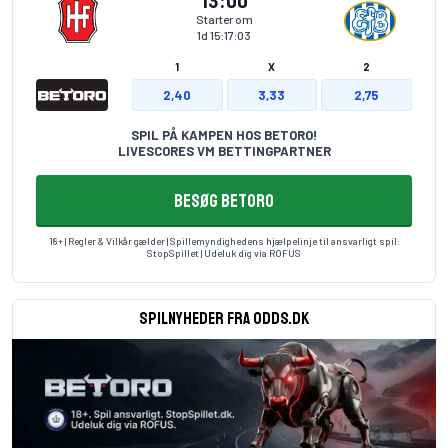
13:00
Starter om
1d 15:17:03
1
X
2
2,40
3,33
2,75
SPIL PÅ KAMPEN HOS BETORO!
LIVESCORES VM BETTINGPARTNER
BESØG BETORO
18+ | Regler & Vilkår gælder | Spillemyndighedens hjælpelinje til ansvarligt spil:
StopSpillet
| Udeluk dig via
ROFUS
Spilnyheder fra odds.dk