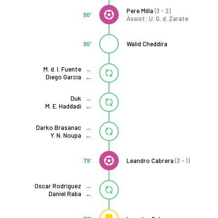
Pere Milla
(3 - 2)
90'
Assist: U. G. d. Zarate
90'
Walid Cheddira
M. d. l. Fuente
Diego Garcia
Duk
M. E. Haddadi
Darko Brasanac
Y. N. Noupa
79'
Leandro Cabrera
(3 - 1)
Oscar Rodriguez
Daniel Raba