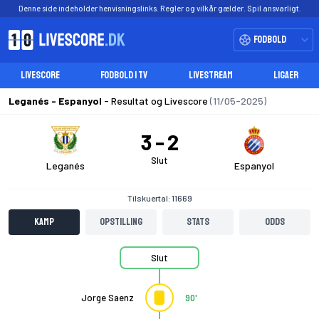
Denne side indeholder henvisningslinks. Regler og vilkår gælder. Spil ansvarligt.
Fodbold
LIVESCORE
FODBOLD I TV
LIVESTREAM
LIGAER
Leganés - Espanyol
- Resultat og Livescore
(11/05-2025)
3
2
Slut
Leganés
Espanyol
Tilskuertal: 11669
Kamp
Opstilling
Stats
Odds
Slut
Jorge Saenz
90'