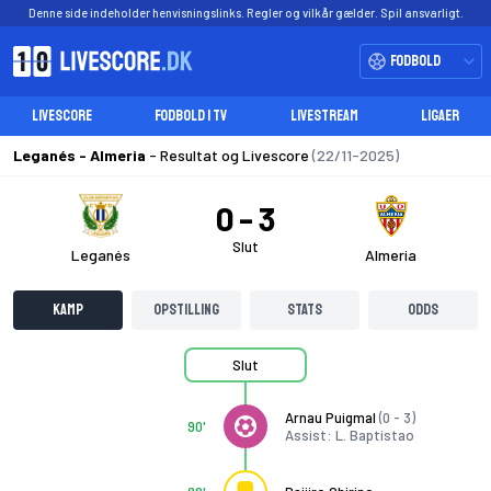
Denne side indeholder henvisningslinks. Regler og vilkår gælder. Spil ansvarligt.
Fodbold
LIVESCORE
FODBOLD I TV
LIVESTREAM
LIGAER
Leganés - Almeria
- Resultat og Livescore
(22/11-2025)
0
3
Slut
Leganés
Almeria
Kamp
Opstilling
Stats
Odds
Slut
Arnau Puigmal
(0 - 3)
90'
Assist: L. Baptistao