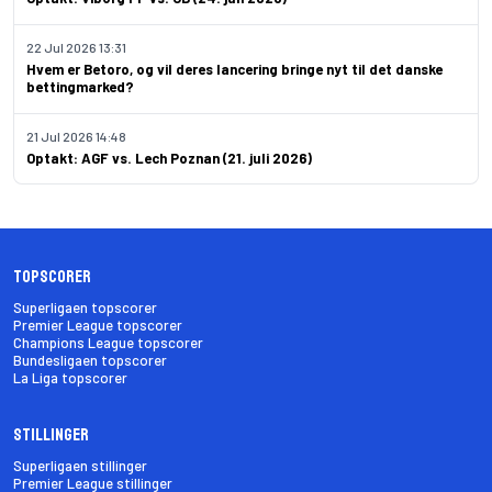
22 Jul 2026 13:31
Hvem er Betoro, og vil deres lancering bringe nyt til det danske
bettingmarked?
21 Jul 2026 14:48
Optakt: AGF vs. Lech Poznan (21. juli 2026)
Topscorer
Superligaen topscorer
Premier League topscorer
Champions League topscorer
Bundesligaen topscorer
La Liga topscorer
Stillinger
Superligaen stillinger
Premier League stillinger