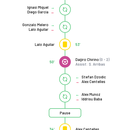
Ignasi Miquel
Diego Garcia
Gonzalo Melero
Lalo Aguilar
Lalo Aguilar
53'
Daijiro Chirino
(0 - 2)
50'
Assist: S. Arribas
Stefan Dzodic
Alex Centelles
Alex Munoz
Iddrisu Baba
Pause
34'
Alex Centelles