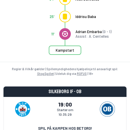
25'
Iddrisu Baba
Adrian Embarba
(0 - 1)
11'
Assist: A. Centelles
Kampstart
Regler & Vilkår gælder | Spillemyndighedens hjælpelinje til ansvarligt spil:
StopSpillet
| Udeluk dig via
ROFUS
| 18+
Silkeborg IF - OB
19:00
Starter om
10:35:29
SPIL PÅ KAMPEN HOS BETORO!