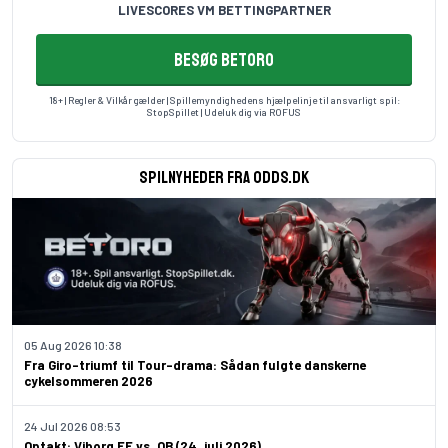
LIVESCORES VM BETTINGPARTNER
BESØG BETORO
18+ | Regler & Vilkår gælder | Spillemyndighedens hjælpelinje til ansvarligt spil:
StopSpillet
| Udeluk dig via
ROFUS
Spilnyheder fra odds.dk
05 Aug 2026 10:38
Fra Giro-triumf til Tour-drama: Sådan fulgte danskerne
cykelsommeren 2026
24 Jul 2026 08:53
Optakt: Viborg FF vs. OB (24. juli 2026)