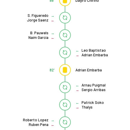
88'
Daijiro Chirino
S. Figueredo
Jorge Saenz
B. Pauwels
Naim Garcia
Leo Baptistao
Adrian Embarba
82'
Adrian Embarba
Arnau Puigmal
Sergio Arribas
Patrick Soko
Thalys
Roberto Lopez
Ruben Pena