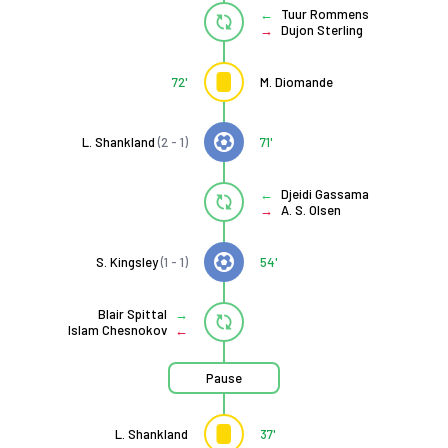
Tuur Rommens
Dujon Sterling
72'
M. Diomande
L. Shankland
(2 - 1)
71'
Djeidi Gassama
A. S. Olsen
S. Kingsley
(1 - 1)
54'
Blair Spittal
Islam Chesnokov
Pause
L. Shankland
37'