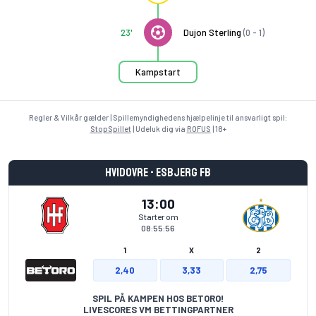
23'
Dujon Sterling
(0 - 1)
Kampstart
Regler & Vilkår gælder | Spillemyndighedens hjælpelinje til ansvarligt spil:
StopSpillet
| Udeluk dig via
ROFUS
| 18+
Hvidovre - Esbjerg fB
13:00
Starter om
08:55:56
1
X
2
2,40
3,33
2,75
SPIL PÅ KAMPEN HOS BETORO!
LIVESCORES VM BETTINGPARTNER