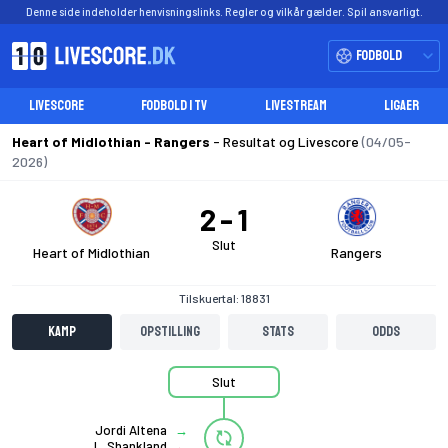
Denne side indeholder henvisningslinks. Regler og vilkår gælder. Spil ansvarligt.
Fodbold
LIVESCORE
FODBOLD I TV
LIVESTREAM
LIGAER
Heart of Midlothian - Rangers
- Resultat og Livescore
(04/05-
2026)
2
1
Slut
Heart of Midlothian
Rangers
Tilskuertal: 18831
Kamp
Opstilling
Stats
Odds
Slut
Jordi Altena
L. Shankland