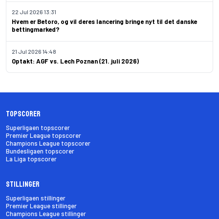
22 Jul 2026 13:31
Hvem er Betoro, og vil deres lancering bringe nyt til det danske
bettingmarked?
21 Jul 2026 14:48
Optakt: AGF vs. Lech Poznan (21. juli 2026)
Topscorer
Superligaen topscorer
Premier League topscorer
Champions League topscorer
Bundesligaen topscorer
La Liga topscorer
Stillinger
Superligaen stillinger
Premier League stillinger
Champions League stillinger