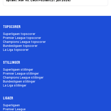
Optakt: AGF vs. Lech Poznan (21. juli 2026)
Topscorer
Superligaen topscorer
Premier League topscorer
Champions League topscorer
Bundesligaen topscorer
La Liga topscorer
Stillinger
Superligaen stillinger
Premier League stillinger
Champions League stillinger
Bundesligaen stillinger
La Liga stillinger
Ligaer
Superligaen
Premier League