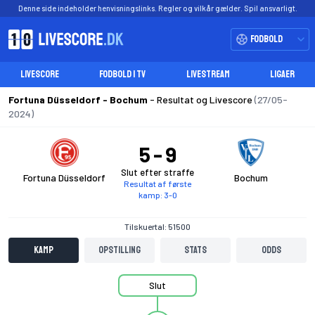
Denne side indeholder henvisningslinks. Regler og vilkår gælder. Spil ansvarligt.
Fodbold
LIVESCORE
FODBOLD I TV
LIVESTREAM
LIGAER
Fortuna Düsseldorf - Bochum
- Resultat og Livescore
(27/05-
2024)
5
9
Slut efter straffe
Fortuna Düsseldorf
Bochum
Resultat af første
kamp: 3-0
Tilskuertal: 51500
Kamp
Opstilling
Stats
Odds
Slut