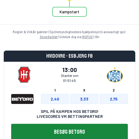
Kampstart
Regler & Vilkår gælder | Spillemyndighedens hjælpelinje til ansvarligt spil:
StopSpillet
| Udeluk dig via
ROFUS
| 18+
Hvidovre - Esbjerg fB
13:00
Starter om
01:51:45
1
X
2
2,40
3,33
2,75
SPIL PÅ KAMPEN HOS BETORO!
LIVESCORES VM BETTINGPARTNER
BESØG BETORO