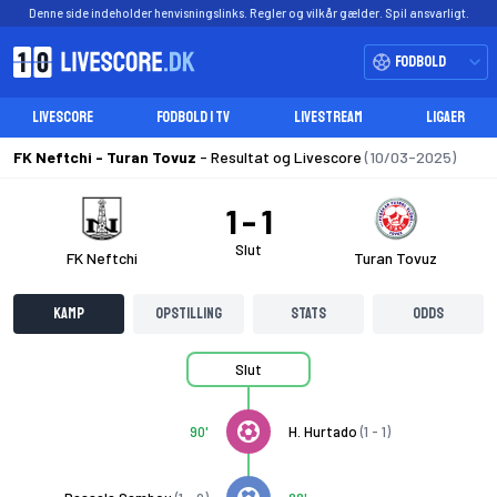
Denne side indeholder henvisningslinks. Regler og vilkår gælder. Spil ansvarligt.
Fodbold
LIVESCORE
FODBOLD I TV
LIVESTREAM
LIGAER
FK Neftchi - Turan Tovuz
- Resultat og Livescore
(10/03-2025)
1
1
Slut
FK Neftchi
Turan Tovuz
Kamp
Opstilling
Stats
Odds
Slut
90'
H. Hurtado
(1 - 1)