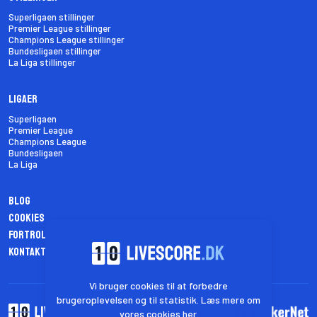
Superligaen stillinger
Premier League stillinger
Champions League stillinger
Bundesligaen stillinger
La Liga stillinger
Ligaer
Superligaen
Premier League
Champions League
Bundesligaen
La Liga
Blog
Cookies
Fortrolighedspolitik
Kontakt os
Vi bruger cookies til at forbedre
brugeroplevelsen og til statistik. Læs mere om
vores cookies
her
.