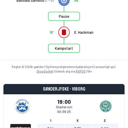
Bassala Sambou
(1 - 0)
88'
Pause
18'
E. Hackman
Kampstart
Regler & Vilkår gælder | Spillemyndighedens hjælpelinje til ansvarligt spil:
StopSpillet
| Udeluk dig via
ROFUS
| 18+
Sønderjyske - Viborg
19:00
Starter om
00:39:25
1
X
2