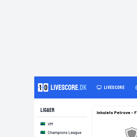
LIVESCORE
Ligaer
Inhulets Petrove - 
VM
Champions League