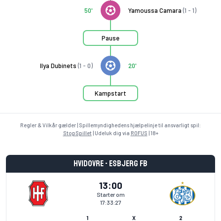
50'
Yamoussa Camara
(1 - 1)
Pause
Ilya Dubinets
(1 - 0)
20'
Kampstart
Regler & Vilkår gælder | Spillemyndighedens hjælpelinje til ansvarligt spil:
StopSpillet
| Udeluk dig via
ROFUS
| 18+
Hvidovre - Esbjerg fB
13:00
Starter om
17:33:26
1
X
2