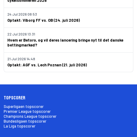
cykelsommeren 2026
24 Jul 2026 08:53
Optakt: Viborg FF vs. OB (24. juli 2026)
22 Jul 2026 13:31
Hvem er Betoro, og vil deres lancering bringe nyt til det danske
bettingmarked?
21 Jul 2026 14:48
Optakt: AGF vs. Lech Poznan (21. juli 2026)
Topscorer
Superligaen topscorer
Premier League topscorer
Champions League topscorer
Bundesligaen topscorer
La Liga topscorer