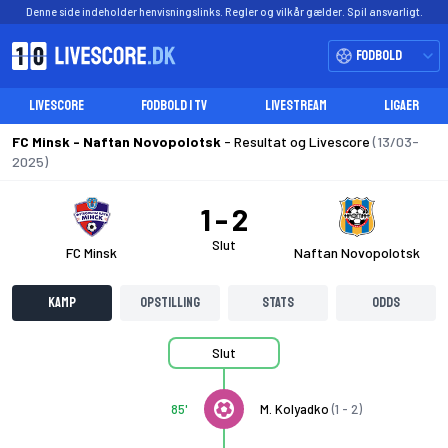
Denne side indeholder henvisningslinks. Regler og vilkår gælder. Spil ansvarligt.
Fodbold
LIVESCORE
FODBOLD I TV
LIVESTREAM
LIGAER
FC Minsk - Naftan Novopolotsk
- Resultat og Livescore
(13/03-
2025)
1
2
Slut
FC Minsk
Naftan Novopolotsk
Kamp
Opstilling
Stats
Odds
Slut
85'
M. Kolyadko
(1 - 2)