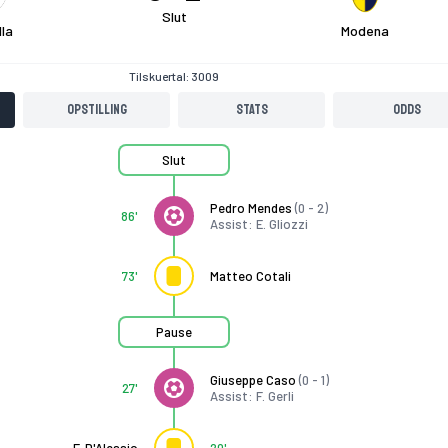
Slut
lla
Modena
Tilskuertal: 3009
Opstilling
Stats
Odds
Slut
Pedro Mendes
(0 - 2)
86'
Assist: E. Gliozzi
73'
Matteo Cotali
Pause
Giuseppe Caso
(0 - 1)
27'
Assist: F. Gerli