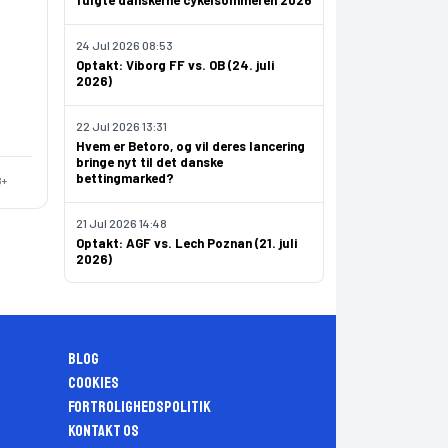
fulgte danskerne cykelsommeren 2026
24 Jul 2026 08:53
Optakt: Viborg FF vs. OB (24. juli
2026)
22 Jul 2026 13:31
Hvem er Betoro, og vil deres lancering
bringe nyt til det danske
bettingmarked?
8+
21 Jul 2026 14:48
Optakt: AGF vs. Lech Poznan (21. juli
2026)
Blog
Cookies
Fortrolighedspolitik
Kontakt os