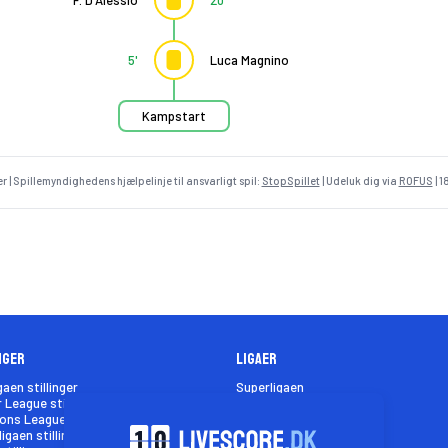
F. D'Alessio
20'
5'
Luca Magnino
Kampstart
r | Spillemyndighedens hjælpelinje til ansvarligt spil:
StopSpillet
| Udeluk dig via
ROFUS
| 1
nger
Ligaer
gaen stillinger
Superligaen
 League stillinger
Premier League
ns League stillinger
Champions League
igaen stillinger
Bundesligaen