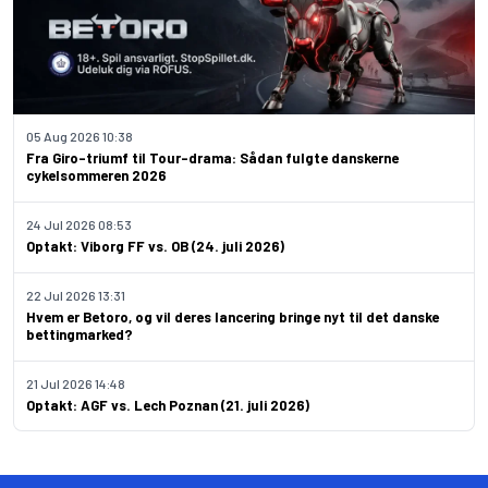
05 Aug 2026 10:38
Fra Giro-triumf til Tour-drama: Sådan fulgte danskerne
cykelsommeren 2026
24 Jul 2026 08:53
Optakt: Viborg FF vs. OB (24. juli 2026)
22 Jul 2026 13:31
Hvem er Betoro, og vil deres lancering bringe nyt til det danske
bettingmarked?
21 Jul 2026 14:48
Optakt: AGF vs. Lech Poznan (21. juli 2026)