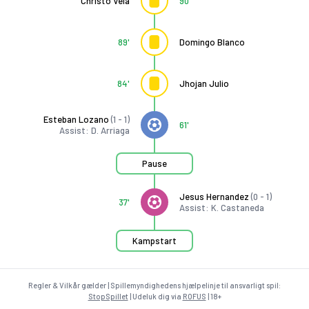
Christo Vela
90'
89'
Domingo Blanco
84'
Jhojan Julio
Esteban Lozano
(1 - 1)
61'
Assist: D. Arriaga
Pause
Jesus Hernandez
(0 - 1)
37'
Assist: K. Castaneda
Kampstart
Regler & Vilkår gælder | Spillemyndighedens hjælpelinje til ansvarligt spil:
StopSpillet
| Udeluk dig via
ROFUS
| 18+