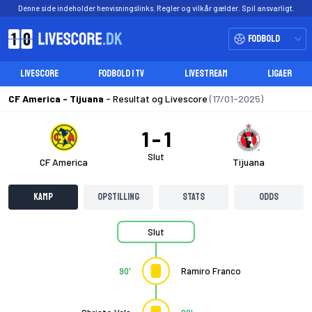
Denne side indeholder henvisningslinks. Regler og vilkår gælder. Spil ansvarligt.
Fodbold
LIVESCORE
FODBOLD I TV
LIVESTREAM
LIGAER
CF America - Tijuana
- Resultat og Livescore
(17/01-2025)
1
1
Slut
CF America
Tijuana
Kamp
Opstilling
Stats
Odds
Slut
90'
Ramiro Franco