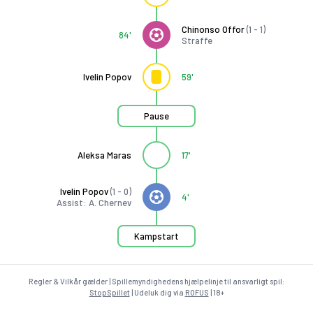
Chinonso Offor
(1 - 1)
84'
Straffe
Ivelin Popov
59'
Pause
Aleksa Maras
17'
Ivelin Popov
(1 - 0)
4'
Assist: A. Chernev
Kampstart
Regler & Vilkår gælder | Spillemyndighedens hjælpelinje til ansvarligt spil:
StopSpillet
| Udeluk dig via
ROFUS
| 18+