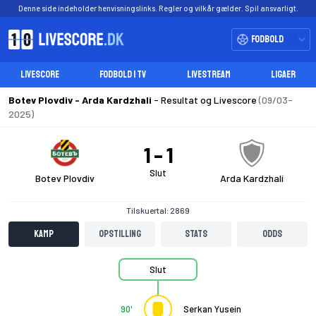
Denne side indeholder henvisningslinks. Regler og vilkår gælder. Spil ansvarligt.
Fodbold
LIVESCORE
FODBOLD I TV
LIVESTREAM
LIGAER
Botev Plovdiv - Arda Kardzhali
- Resultat og Livescore
(09/03-
2025)
1
1
Slut
Botev Plovdiv
Arda Kardzhali
Tilskuertal: 2869
Kamp
Opstilling
Stats
Odds
Slut
90'
Serkan Yusein