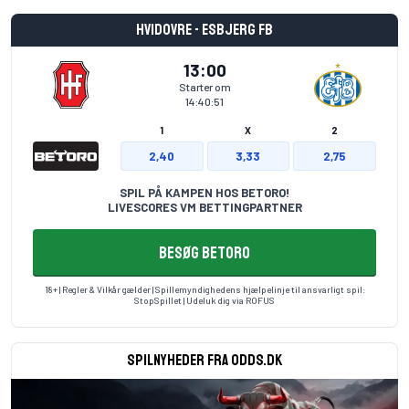
Hvidovre - Esbjerg fB
13:00
Starter om
14:40:51
1
X
2
2,40
3,33
2,75
SPIL PÅ KAMPEN HOS BETORO!
LIVESCORES VM BETTINGPARTNER
BESØG BETORO
18+ | Regler & Vilkår gælder | Spillemyndighedens hjælpelinje til ansvarligt spil:
StopSpillet
| Udeluk dig via
ROFUS
Spilnyheder fra odds.dk