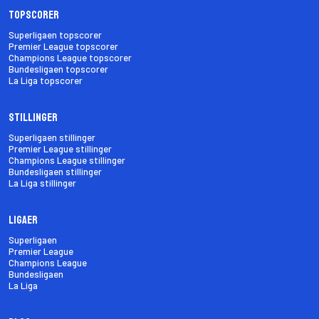
Topscorer
Superligaen topscorer
Premier League topscorer
Champions League topscorer
Bundesligaen topscorer
La Liga topscorer
Stillinger
Superligaen stillinger
Premier League stillinger
Champions League stillinger
Bundesligaen stillinger
La Liga stillinger
Ligaer
Superligaen
Premier League
Champions League
Bundesligaen
La Liga