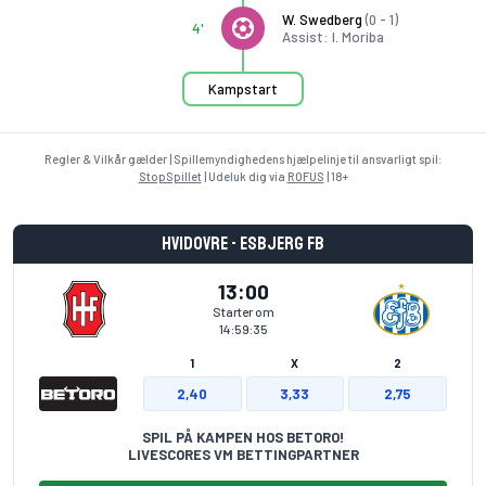
W. Swedberg
(0 - 1)
4'
Assist: I. Moriba
Kampstart
Regler & Vilkår gælder | Spillemyndighedens hjælpelinje til ansvarligt spil:
StopSpillet
| Udeluk dig via
ROFUS
| 18+
Hvidovre - Esbjerg fB
13:00
Starter om
14:59:35
1
X
2
2,40
3,33
2,75
SPIL PÅ KAMPEN HOS BETORO!
LIVESCORES VM BETTINGPARTNER