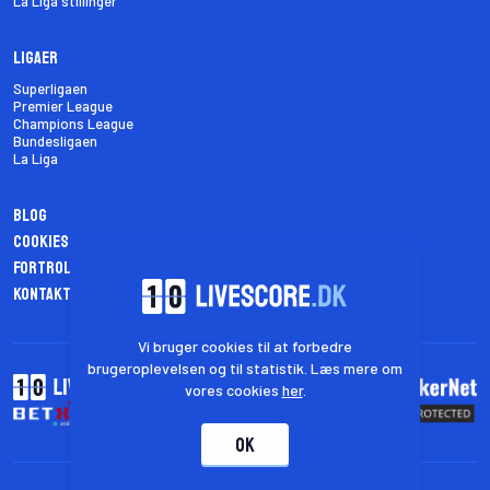
La Liga stillinger
Ligaer
Superligaen
Premier League
Champions League
Bundesligaen
La Liga
Blog
Cookies
Fortrolighedspolitik
Kontakt os
Vi bruger cookies til at forbedre
brugeroplevelsen og til statistik. Læs mere om
vores cookies
her
.
OK