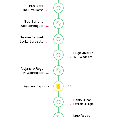
Urko Izeta
Inaki Williams
Nico Serrano
Alex Berenguer
Maroan Sannadi
Gorka Guruzeta
Hugo Alvarez
W. Swedberg
Alejandro Rego
M. Jauregizar
Aymeric Laporte
68'
Pablo Duran
Ferran Jutgla
Iago Aspas