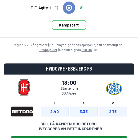
T. E. Agity
(1 - 0)
8'
Kampstart
Regler & Vilkår gælder | Spillemyndighedens hjælpelinje til ansvarligt spil:
StopSpillet
| Udeluk dig via
ROFUS
| 18+
Hvidovre - Esbjerg fB
13:00
Starter om
03:44:43
1
X
2
2,40
3,33
2,75
SPIL PÅ KAMPEN HOS BETORO!
LIVESCORES VM BETTINGPARTNER