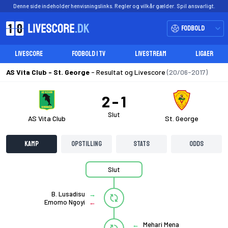
Denne side indeholder henvisningslinks. Regler og vilkår gælder. Spil ansvarligt.
Fodbold
LIVESCORE
FODBOLD I TV
LIVESTREAM
LIGAER
AS Vita Club - St. George
- Resultat og Livescore
(20/06-2017)
2
1
Slut
AS Vita Club
St. George
Kamp
Opstilling
Stats
Odds
Slut
B. Lusadisu
Emomo Ngoyi
Mehari Mena