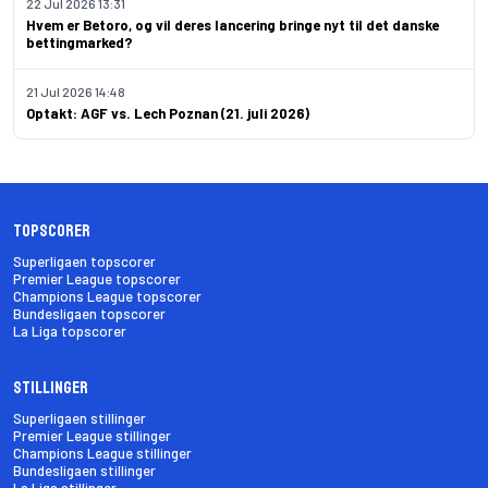
22 Jul 2026 13:31
Hvem er Betoro, og vil deres lancering bringe nyt til det danske
bettingmarked?
21 Jul 2026 14:48
Optakt: AGF vs. Lech Poznan (21. juli 2026)
Topscorer
Superligaen topscorer
Premier League topscorer
Champions League topscorer
Bundesligaen topscorer
La Liga topscorer
Stillinger
Superligaen stillinger
Premier League stillinger
Champions League stillinger
Bundesligaen stillinger