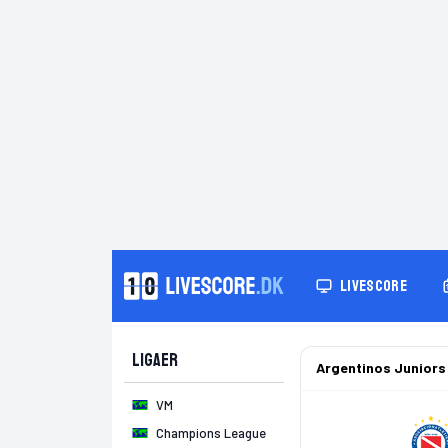
LIVESCORE
Ligaer
Argentinos Juniors 
VM
Champions League