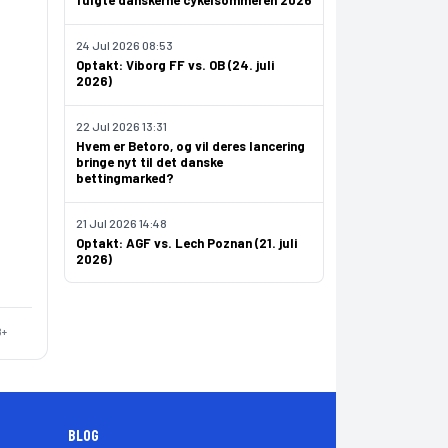
fulgte danskerne cykelsommeren 2026
24 Jul 2026 08:53
Optakt: Viborg FF vs. OB (24. juli
2026)
22 Jul 2026 13:31
Hvem er Betoro, og vil deres lancering
bringe nyt til det danske
bettingmarked?
21 Jul 2026 14:48
Optakt: AGF vs. Lech Poznan (21. juli
2026)
8+
Blog