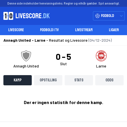
Denne side indeholder henvisningslinks. Regler og vilkår gælder. Spil ansvarligt.
Fodbold
LIVESCORE
FODBOLD I TV
LIVESTREAM
LIGAER
Annagh United - Larne
- Resultat og Livescore
(04/12-2024)
0
5
Slut
Annagh United
Larne
Kamp
Opstilling
Stats
Odds
Der er ingen statistik for denne kamp.