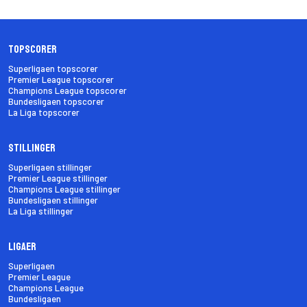
Topscorer
Superligaen topscorer
Premier League topscorer
Champions League topscorer
Bundesligaen topscorer
La Liga topscorer
Stillinger
Superligaen stillinger
Premier League stillinger
Champions League stillinger
Bundesligaen stillinger
La Liga stillinger
Ligaer
Superligaen
Premier League
Champions League
Bundesligaen