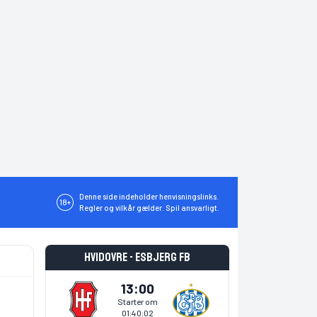
Denne side indeholder henvisningslinks.
18+
Regler og vilkår gælder. Spil ansvarligt.
Hvidovre - Esbjerg fB
13:00
Starter om
01:40:01