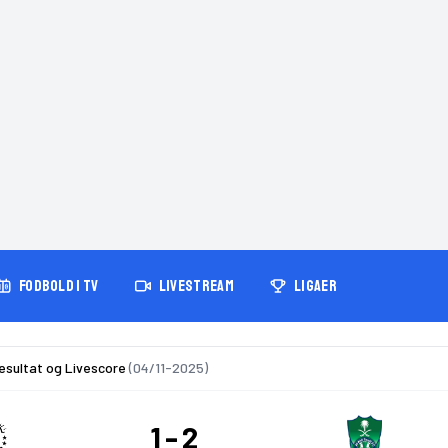
FODBOLD I TV
LIVESTREAM
LIGAER
esultat og Livescore
(04/11-2025)
1
2