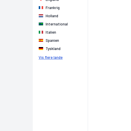
Frankrig
Holland
International
Italien
Spanien
Tyskland
Vis flere lande