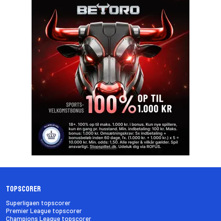
Topscorer
Superligaen topscorer
Premier League topscorer
Champions League topscorer