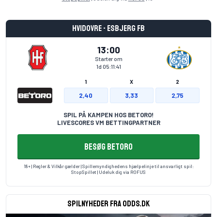
Hvidovre - Esbjerg fB
13:00
Starter om
1d 05:11:41
1
X
2
2,40
3,33
2,75
SPIL PÅ KAMPEN HOS BETORO!
LIVESCORES VM BETTINGPARTNER
BESØG BETORO
18+ | Regler & Vilkår gælder | Spillemyndighedens hjælpelinje til ansvarligt spil:
StopSpillet
| Udeluk dig via
ROFUS
Spilnyheder fra odds.dk