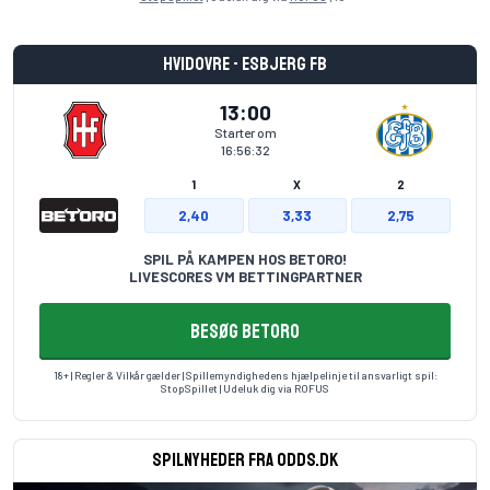
Hvidovre - Esbjerg fB
13:00
Starter om
16:56:31
1
X
2
2,40
3,33
2,75
SPIL PÅ KAMPEN HOS BETORO!
LIVESCORES VM BETTINGPARTNER
BESØG BETORO
18+ | Regler & Vilkår gælder | Spillemyndighedens hjælpelinje til ansvarligt spil:
StopSpillet
| Udeluk dig via
ROFUS
Spilnyheder fra odds.dk