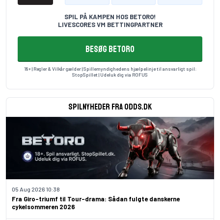
SPIL PÅ KAMPEN HOS BETORO!
LIVESCORES VM BETTINGPARTNER
BESØG BETORO
18+ | Regler & Vilkår gælder | Spillemyndighedens hjælpelinje til ansvarligt spil:
StopSpillet
| Udeluk dig via
ROFUS
Spilnyheder fra odds.dk
05 Aug 2026 10:38
Fra Giro-triumf til Tour-drama: Sådan fulgte danskerne
cykelsommeren 2026