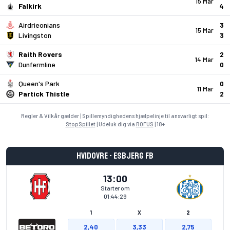
15 Mar
Falkirk
4
Airdrieonians
3
15 Mar
Livingston
3
Raith Rovers
2
14 Mar
Dunfermline
0
Queen's Park
0
11 Mar
Partick Thistle
2
Regler & Vilkår gælder | Spillemyndighedens hjælpelinje til ansvarligt spil:
StopSpillet
| Udeluk dig via
ROFUS
| 18+
Hvidovre - Esbjerg fB
13:00
Starter om
01:44:29
1
X
2
2,40
3,33
2,75