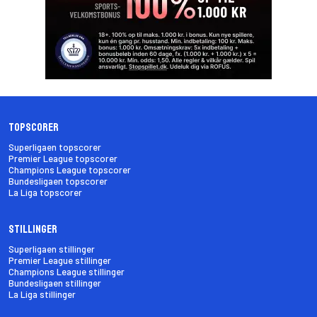
Topscorer
Superligaen topscorer
Premier League topscorer
Champions League topscorer
Bundesligaen topscorer
La Liga topscorer
Stillinger
Superligaen stillinger
Premier League stillinger
Champions League stillinger
Bundesligaen stillinger
La Liga stillinger