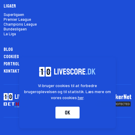
Ligaer
Superligaen
Premier League
Champions League
Bundesligaen
La Liga
Blog
Cookies
Fortrolighedspolitik
Kontakt os
Vi bruger cookies til at forbedre
brugeroplevelsen og til statistik. Læs mere om
vores cookies
her
.
OK
© 2026 livescore.dk - Alle rettigheder forbeholdt.