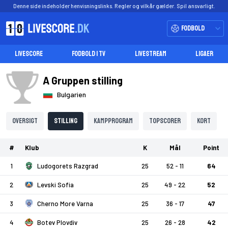
Denne side indeholder henvisningslinks. Regler og vilkår gælder. Spil ansvarligt.
Fodbold
LIVESCORE
FODBOLD I TV
LIVESTREAM
LIGAER
A Gruppen stilling
Bulgarien
Oversigt
Stilling
Kampprogram
Topscorer
Kort
#
Klub
K
Mål
Point
1
Ludogorets Razgrad
25
52 - 11
64
2
Levski Sofia
25
49 - 22
52
3
Cherno More Varna
25
36 - 17
47
4
Botev Plovdiv
25
26 - 28
42