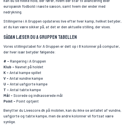
kan du se hvilke hold, der fører, hvem der står til avancering eller
europæisk fodbold i næste sæson, samt hvem der ender med
nedrykning.
Stillingerne i A Gruppen opdateres live efter hver kamp, hvilket betyder,
at du kan være sikker på, at det er den aktuelle stilling, der vises.
Sådan læser du A Gruppen tabellen
Vores stillingstabel for A Gruppen er delt op i 8 kolonner på computer,
der hver især betyder følgende:
# -
Rangering i A Gruppen
Klub -
Navnet på holdet
K -
Antal kampe spillet
V -
Antal vundne kampe
U -
Antal uafgjorte kampe
T -
Antal tabte kampe
Mål -
Scorede og indkasserede mål
Point -
Point optjent
Benytter du Livescore.dk på mobilen, kan du ikke se antallet af vundne,
uafgjorte og tabte kampe, men de andre kolonner vil fortsat være
synlige.