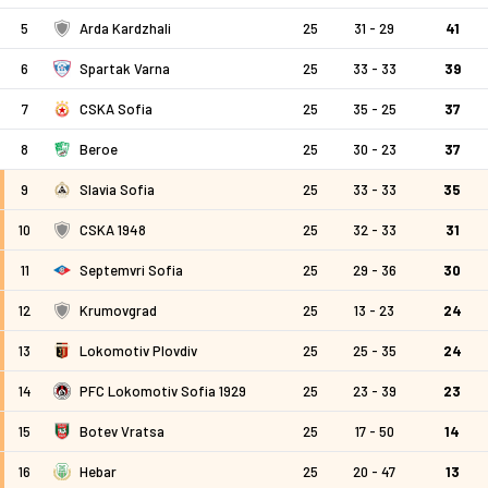
5
Arda Kardzhali
25
31 - 29
41
6
Spartak Varna
25
33 - 33
39
7
CSKA Sofia
25
35 - 25
37
8
Beroe
25
30 - 23
37
9
Slavia Sofia
25
33 - 33
35
10
CSKA 1948
25
32 - 33
31
11
Septemvri Sofia
25
29 - 36
30
12
Krumovgrad
25
13 - 23
24
13
Lokomotiv Plovdiv
25
25 - 35
24
14
PFC Lokomotiv Sofia 1929
25
23 - 39
23
15
Botev Vratsa
25
17 - 50
14
16
Hebar
25
20 - 47
13