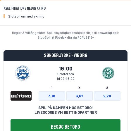
Kvalifikation / Nedrykning
Slutspil om nedrykning
Regler & Vilkår gælder | Spillemyndighedens hjælpelinje til ansvarligt spil:
StopSpillet
| Udeluk dig via
ROFUS
| 18+
Sønderjyske - Viborg
19:00
Starter om
1d 09:46:21
1
X
2
3,10
3,67
2,20
SPIL PÅ KAMPEN HOS BETORO!
LIVESCORES VM BETTINGPARTNER
BESØG BETORO