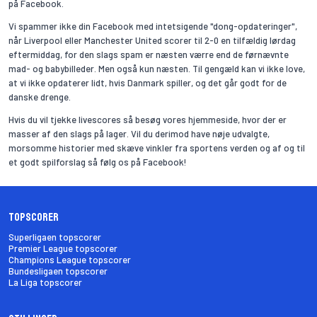
på Facebook.
Vi spammer ikke din Facebook med intetsigende "dong-opdateringer",
når Liverpool eller Manchester United scorer til 2-0 en tilfældig lørdag
eftermiddag, for den slags spam er næsten værre end de førnævnte
mad- og babybilleder. Men også kun næsten. Til gengæld kan vi ikke love,
at vi ikke opdaterer lidt, hvis Danmark spiller, og det går godt for de
danske drenge.
Hvis du vil tjekke livescores så besøg vores hjemmeside, hvor der er
masser af den slags på lager. Vil du derimod have nøje udvalgte,
morsomme historier med skæve vinkler fra sportens verden og af og til
et godt spilforslag så følg os på Facebook!
Topscorer
Superligaen topscorer
Premier League topscorer
Champions League topscorer
Bundesligaen topscorer
La Liga topscorer