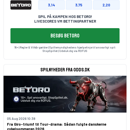
3,14
3,75
2,20
SPIL PÅ KAMPEN HOS BETORO!
LIVESCORES VM BETTINGPARTNER
BESØG BETORO
18+ | Regler & Vilkår gælder | Spillemyndighedens hjælpelinje til ansvarligt spil:
StopSpillet
| Udeluk dig via
ROFUS
Spilnyheder fra odds.dk
05 Aug 2026 10:38
Fra Giro-triumf til Tour-drama: Sådan fulgte danskerne
cykelsommeren 2026