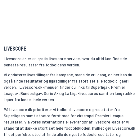
Livescore
Livescore.dk er en gratis livescore service, hvor du altid kan finde de
seneste resultater fra fodboldens verden.
Vi opdaterer livestillinger fra kampene, mens de er i gang, og her kan du
også finde resultater og ligastillinger fra stort set alle fodboldligaer i
verden. I Livescore.dk-menuen finder du links til Superliga-, Premier
League-, Bundesliga-, Serie A- og La Liga-livescores samt en lang række
ligaer fra lande i hele verden.
På Livescore.dk prioriterer vi fodbold livescore og resultater fra
Superligaen samt at være først med for eksempel Premier League
resultater. Via vores internationale leverandør af livescore-data er vi i
stand til at dække stort set hele fodboldkloden, hvilket gør Livescore.dk
til det perfekte sted at finde alle de nyeste fodboldresultater og