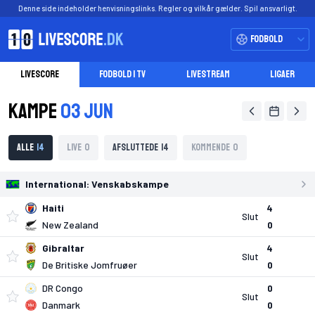
Denne side indeholder henvisningslinks. Regler og vilkår gælder. Spil ansvarligt.
Fodbold
LIVESCORE
FODBOLD I TV
LIVESTREAM
LIGAER
Kampe
03 Jun
Alle
Live
Afsluttede
Kommende
International:
Venskabskampe
Haiti
4
Slut
New Zealand
0
Gibraltar
4
Slut
De Britiske Jomfruøer
0
DR Congo
0
Slut
Danmark
0