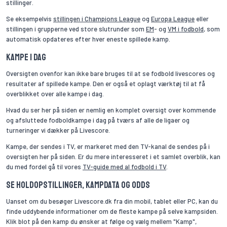
stillinger.
Se eksempelvis
stillingen i Champions League
og
Europa League
eller
stillingen i grupperne ved store slutrunder som
EM
- og
VM i fodbold
, som
automatisk opdateres efter hver eneste spillede kamp.
Kampe i dag
Oversigten ovenfor kan ikke bare bruges til at se fodbold livescores og
resultater af spillede kampe. Den er også et oplagt værktøj til at få
overblikket over alle kampe i dag.
Hvad du ser her på siden er nemlig en komplet oversigt over kommende
og afsluttede fodboldkampe i dag på tværs af alle de ligaer og
turneringer vi dækker på Livescore.
Kampe, der sendes i TV, er markeret med den TV-kanal de sendes på i
oversigten her på siden. Er du mere interesseret i et samlet overblik, kan
du med fordel gå til vores
TV-guide med al fodbold i TV
.
Se holdopstillinger, kampdata og odds
Uanset om du besøger Livescore.dk fra din mobil, tablet eller PC, kan du
finde uddybende informationer om de fleste kampe på selve kampsiden.
Klik blot på den kamp du ønsker at følge og vælg mellem "Kamp",