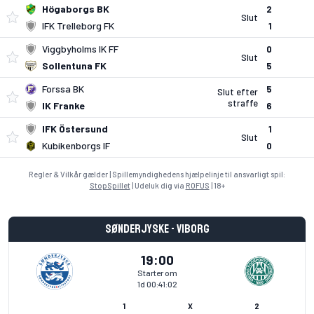
Högaborgs BK
2
Slut
IFK Trelleborg FK
1
Viggbyholms IK FF
0
Slut
Sollentuna FK
5
Forssa BK
5
Slut efter
straffe
IK Franke
6
IFK Östersund
1
Slut
Kubikenborgs IF
0
Regler & Vilkår gælder | Spillemyndighedens hjælpelinje til ansvarligt spil:
StopSpillet
| Udeluk dig via
ROFUS
| 18+
Sønderjyske - Viborg
19:00
Starter om
1d 00:41:02
1
X
2