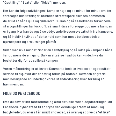
"Opstilling", "Stats" eller "Odds" i menuen.
Her kan du følge udviklingen i kampen nøje og se minut for minut om der
foretages udskiftninger, brændes straffespark eller om dommeren
deler ud af både gule og røde kort. Du kan også se holdenes forventede
startopstillinger før kick off, så snart disse foreligger, og mens kampen
er i gang. Her kan du også se uddybende livescore-statistik fra kampene,
og få indblik i hvilket af de to hold som har mest boldbesiddelse,
hjørnespark og afslutninger på mål.
Sidst men ikke mindst finder du selvfølgelig også odds på kampene både
før og mens de er i gang. Du kan altså se hvad du kan vinde, hvis du
beslutter dig for at spille på kampen.
Vores målsætning er at levere Danmarks bedste livescore- og resultat-
service til dig, hvor der er særlig fokus på fodbold. Servicen er gratis,
men besøgende er underlagt vores standardbetingelser for brug af
hjemmesiden.
Følg os på Facebook
Hvis du savner lidt morsomme og altid aktuelle fodboldopdateringer i dit
Facebook-nyhedsfeed til at bryde den evindelige strøm af mad- og
babybilleder, du ellers får smidt i hovedet, så overvej at give os "et like"