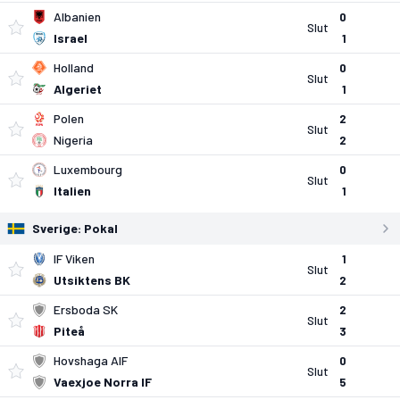
Albanien
0
Slut
Israel
1
Holland
0
Slut
Algeriet
1
Polen
2
Slut
Nigeria
2
Luxembourg
0
Slut
Italien
1
Sverige:
Pokal
IF Viken
1
Slut
Utsiktens BK
2
Ersboda SK
2
Slut
Piteå
3
Hovshaga AIF
0
Slut
Vaexjoe Norra IF
5