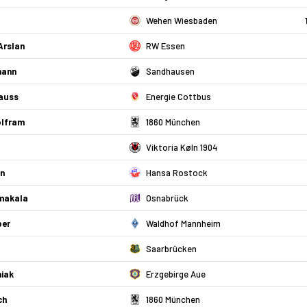
Wehen Wiesbaden
Arslan
RW Essen
mann
Sandhausen
rauss
Energie Cottbus
olfram
1860 München
Viktoria Køln 1904
en
Hansa Rostock
makala
Osnabrück
per
Waldhof Mannheim
Saarbrücken
niak
Erzgebirge Aue
ch
1860 München