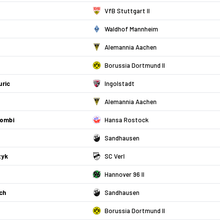
VfB Stuttgart II
Waldhof Mannheim
Alemannia Aachen
Borussia Dortmund II
uric
Ingolstadt
Alemannia Aachen
sombi
Hansa Rostock
Sandhausen
zyk
SC Verl
Hannover 96 II
ch
Sandhausen
Borussia Dortmund II