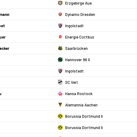
Erzgebirge Aue
tmann
Dynamo Dresden
oet
Ingolstadt
uer
Energie Cottbus
ecker
Saarbrücken
Hannover 96 II
Ingolstadt
SC Verl
u
Hansa Rostock
Alemannia Aachen
Borussia Dortmund II
Borussia Dortmund II