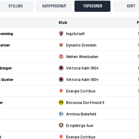
Stilling
Kampprogram
Topscorer
Kort
Klub
M
oenning
Ingolstadt
ferner
Dynamo Dresden
Wehen Wiesbaden
binger
Viktoria Køln 1904
 Gueler
Viktoria Køln 1904
Energie Cottbus
er
Borussia Dortmund II
Arminia Bielefeld
Erzgebirge Aue
i
Energie Cottbus