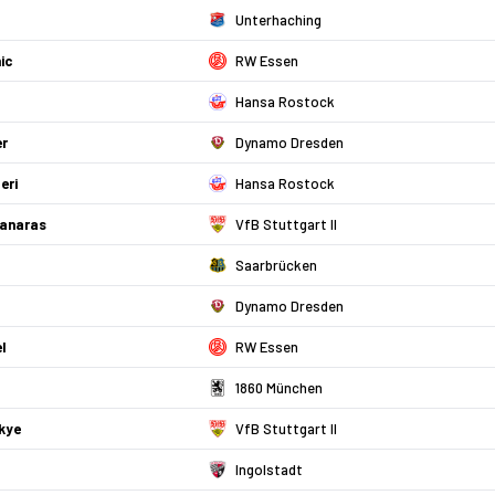
l
Unterhaching
ic
RW Essen
Hansa Rostock
er
Dynamo Dresden
eri
Hansa Rostock
anaras
VfB Stuttgart II
Saarbrücken
Dynamo Dresden
l
RW Essen
1860 München
kye
VfB Stuttgart II
Ingolstadt