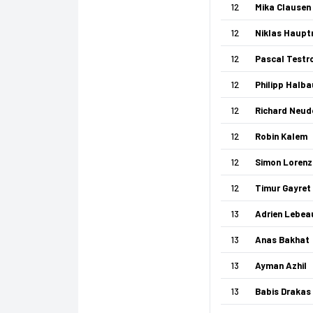
12
Mika Clausen
12
Niklas Haup
12
Pascal Testr
12
Philipp Halba
12
Richard Neud
12
Robin Kalem
12
Simon Lorenz
12
Timur Gayret
13
Adrien Lebea
13
Anas Bakhat
13
Ayman Azhil
13
Babis Drakas