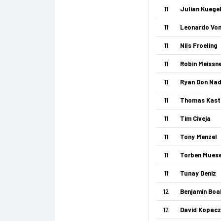
11
Julian Kuege
11
Leonardo Von
11
Nils Froeling
11
Robin Meissn
11
Ryan Don Nad
11
Thomas Kast
11
Tim Civeja
11
Tony Menzel
11
Torben Muese
11
Tunay Deniz
12
Benjamin Boa
12
David Kopacz