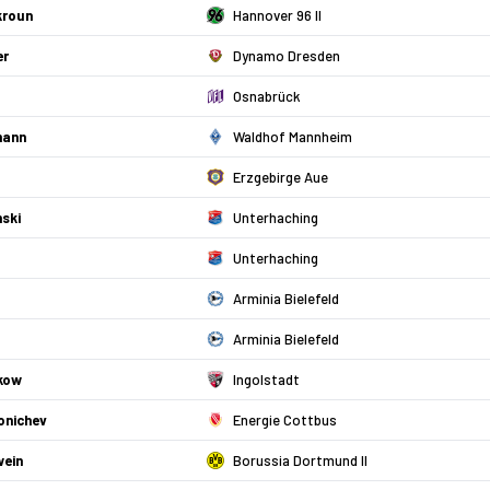
kroun
Hannover 96 II
er
Dynamo Dresden
Osnabrück
mann
Waldhof Mannheim
Erzgebirge Aue
ski
Unterhaching
Unterhaching
Arminia Bielefeld
Arminia Bielefeld
kow
Ingolstadt
onichev
Energie Cottbus
wein
Borussia Dortmund II