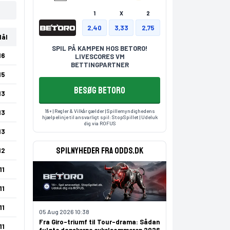
1
X
2
2,40
3,33
2,75
ål
SPIL PÅ KAMPEN HOS BETORO!
16
LIVESCORES VM
BETTINGPARTNER
15
BESØG BETORO
13
18+ | Regler & Vilkår gælder | Spillemyndighedens
13
hjælpelinje til ansvarligt spil:
StopSpillet
| Udeluk
dig via
ROFUS
13
Spilnyheder fra odds.dk
12
11
11
11
05 Aug 2026 10:38
Fra Giro-triumf til Tour-drama: Sådan
11