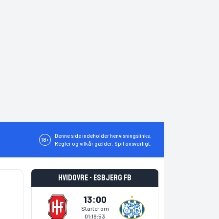
Denne side indeholder henvisningslinks.
18+
Regler og vilkår gælder. Spil ansvarligt.
Hvidovre - Esbjerg fB
13:00
Starter om
01:19:52