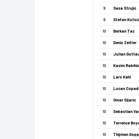
9
Sasa Strujic
9
Stefan Kutsc
10
Berkan Taz
10
Deniz Zeitler
10
Julian Gutta
10
Kasim Rabihi
10
Lars Kehl
10
Lucas Copad
10
Omar Sijaric
10
Sebastian Vas
10
Terrence Boy
10
Thijmen Gopp