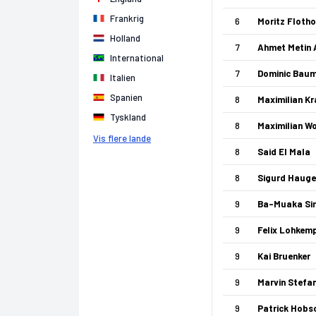
Frankrig
6
Moritz Flotho
Holland
7
Ahmet Metin 
International
7
Dominic Bau
Italien
Spanien
8
Maximilian K
Tyskland
8
Maximilian W
Vis flere lande
8
Said El Mala
8
Sigurd Haug
9
Ba-Muaka Si
9
Felix Lohkem
9
Kai Bruenker
9
Marvin Stefa
9
Patrick Hobs