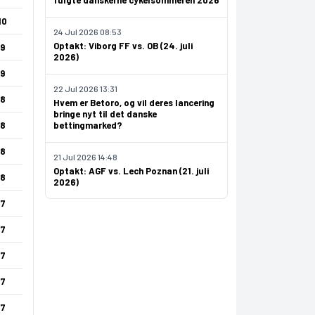
fulgte danskerne cykelsommeren 2026
10
24 Jul 2026 08:53
Optakt: Viborg FF vs. OB (24. juli
9
2026)
9
22 Jul 2026 13:31
8
Hvem er Betoro, og vil deres lancering
bringe nyt til det danske
8
bettingmarked?
8
21 Jul 2026 14:48
Optakt: AGF vs. Lech Poznan (21. juli
8
2026)
7
7
7
7
7