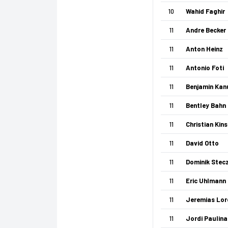
10
Wahid Faghir
11
Andre Becker
11
Anton Heinz
11
Antonio Foti
11
Benjamin Kan
11
Bentley Bahn
11
Christian Kin
11
David Otto
11
Dominik Stec
11
Eric Uhlmann
11
Jeremias Lor
11
Jordi Paulina