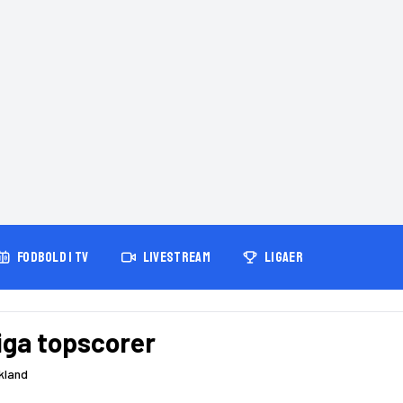
FODBOLD I TV
LIVESTREAM
LIGAER
Liga topscorer
kland