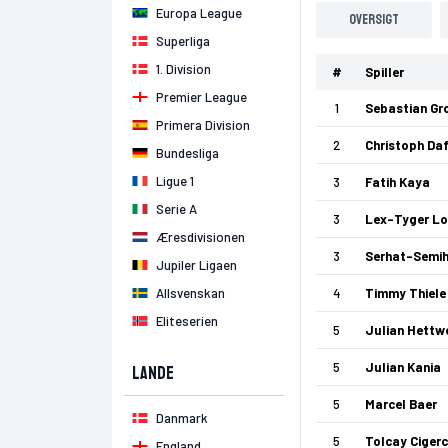
Europa League
Oversigt
Superliga
1. Division
#
Spiller
Premier League
1
Sebastian Gr
Primera Division
2
Christoph Da
Bundesliga
Ligue 1
3
Fatih Kaya
Serie A
3
Lex-Tyger Lo
Æresdivisionen
3
Serhat-Semih
Jupiler Ligaen
Allsvenskan
4
Timmy Thiele
Eliteserien
5
Julian Hettw
5
Julian Kania
Lande
5
Marcel Baer
Danmark
5
Tolcay Cigerc
England