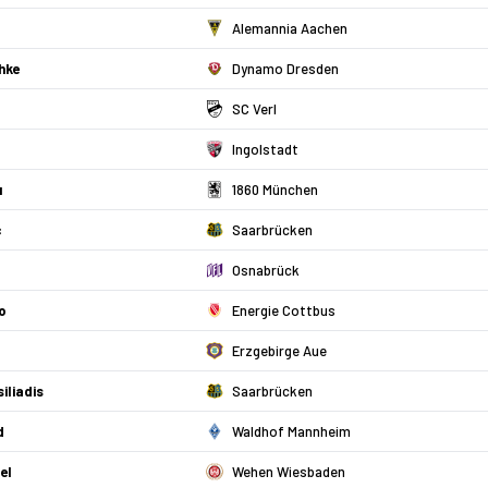
Alemannia Aachen
hke
Dynamo Dresden
SC Verl
Ingolstadt
u
1860 München
c
Saarbrücken
Osnabrück
o
Energie Cottbus
Erzgebirge Aue
iliadis
Saarbrücken
d
Waldhof Mannheim
el
Wehen Wiesbaden