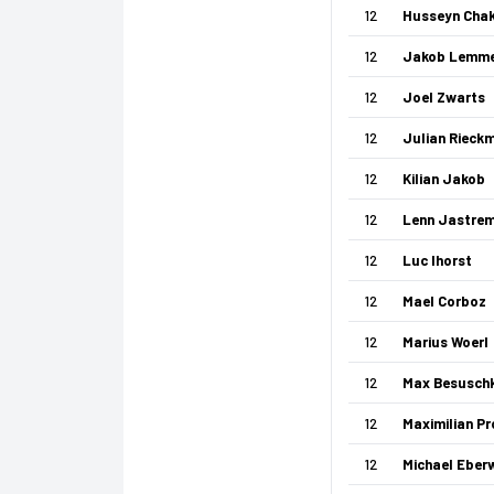
12
Husseyn Cha
12
Jakob Lemm
12
Joel Zwarts
12
Julian Rieck
12
Kilian Jakob
12
Lenn Jastrem
12
Luc Ihorst
12
Mael Corboz
12
Marius Woerl
12
Max Besusch
12
Maximilian Pr
12
Michael Eber