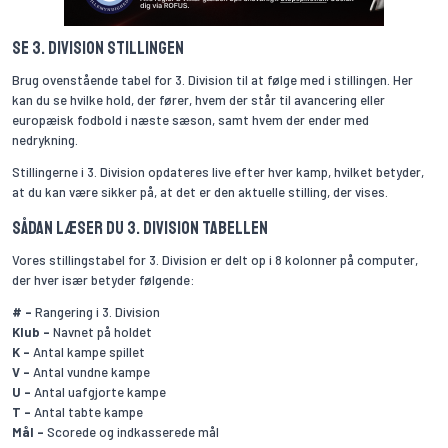
Se 3. Division stillingen
Brug ovenstående tabel for 3. Division til at følge med i stillingen. Her
kan du se hvilke hold, der fører, hvem der står til avancering eller
europæisk fodbold i næste sæson, samt hvem der ender med
nedrykning.
Stillingerne i 3. Division opdateres live efter hver kamp, hvilket betyder,
at du kan være sikker på, at det er den aktuelle stilling, der vises.
Sådan læser du 3. Division tabellen
Vores stillingstabel for 3. Division er delt op i 8 kolonner på computer,
der hver især betyder følgende:
# -
Rangering i 3. Division
Klub -
Navnet på holdet
K -
Antal kampe spillet
V -
Antal vundne kampe
U -
Antal uafgjorte kampe
T -
Antal tabte kampe
Mål -
Scorede og indkasserede mål