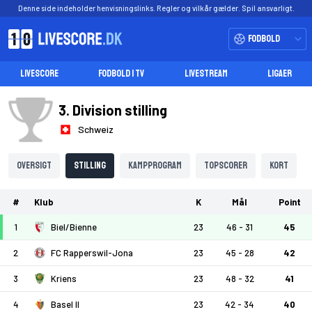
Denne side indeholder henvisningslinks. Regler og vilkår gælder. Spil ansvarligt.
Fodbold
LIVESCORE
FODBOLD I TV
LIVESTREAM
LIGAER
3. Division stilling
Schweiz
Oversigt
Stilling
Kampprogram
Topscorer
Kort
#
Klub
K
Mål
Point
1
Biel/Bienne
23
46 - 31
45
2
FC Rapperswil-Jona
23
45 - 28
42
3
Kriens
23
48 - 32
41
4
Basel II
23
42 - 34
40