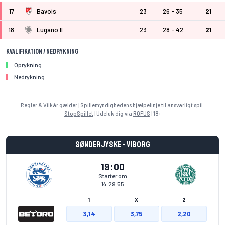
17
Bavois
23
26 - 35
21
18
Lugano II
23
28 - 42
21
Kvalifikation / Nedrykning
Oprykning
Nedrykning
Regler & Vilkår gælder | Spillemyndighedens hjælpelinje til ansvarligt spil:
StopSpillet
| Udeluk dig via
ROFUS
| 18+
Sønderjyske - Viborg
19:00
Starter om
14:29:55
1
X
2
3,14
3,75
2,20