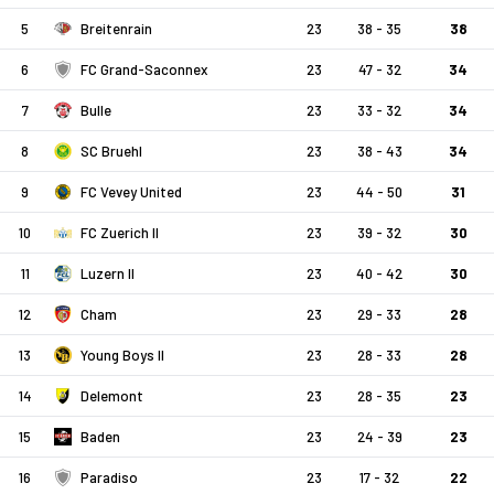
5
Breitenrain
23
38 - 35
38
6
FC Grand-Saconnex
23
47 - 32
34
7
Bulle
23
33 - 32
34
8
SC Bruehl
23
38 - 43
34
9
FC Vevey United
23
44 - 50
31
10
FC Zuerich II
23
39 - 32
30
11
Luzern II
23
40 - 42
30
12
Cham
23
29 - 33
28
13
Young Boys II
23
28 - 33
28
14
Delemont
23
28 - 35
23
15
Baden
23
24 - 39
23
16
Paradiso
23
17 - 32
22