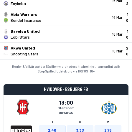
16 Mar
Enyimba
2
Abia Warriors
1
16 Mar
Bendel Insurance
0
Bayelsa United
1
16 Mar
Lobi Stars
0
Akwa United
2
16 Mar
Shooting Stars
0
Regler & Vilkår gælder | Spillemyndighedens hjælpelinje til ansvarligt spil:
StopSpillet
| Udeluk dig via
ROFUS
| 18+
Hvidovre - Esbjerg fB
13:00
Starter om
08:58:35
1
X
2
2,40
3,33
2,75