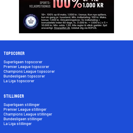
Topscorer
Superligaen topscorer
Premier League topscorer
Champions League topscorer
Bundesligaen topscorer
La Liga topscorer
Stillinger
Superligaen stillinger
Premier League stillinger
Champions League stillinger
Bundesligaen stillinger
La Liga stillinger