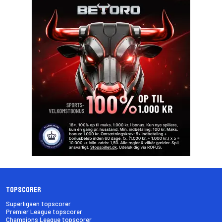
Topscorer
Superligaen topscorer
Premier League topscorer
Champions League topscorer