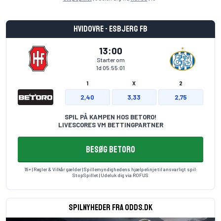
Hvidovre - Esbjerg fB
13:00
Starter om
1d 05:55:01
1
X
2
2,40
3,33
2,75
SPIL PÅ KAMPEN HOS BETORO!
LIVESCORES VM BETTINGPARTNER
BESØG BETORO
18+ | Regler & Vilkår gælder | Spillemyndighedens hjælpelinje til ansvarligt spil:
StopSpillet
| Udeluk dig via
ROFUS
Spilnyheder fra odds.dk