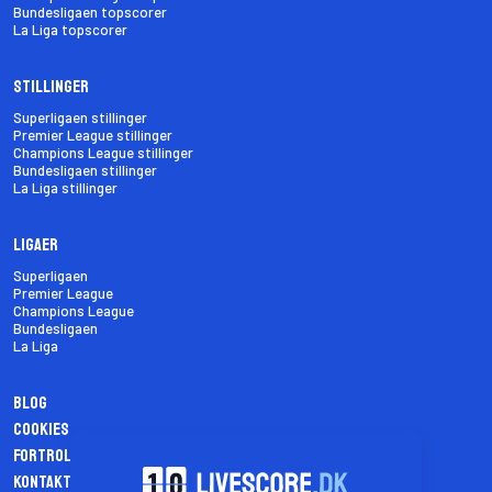
Bundesligaen topscorer
La Liga topscorer
Stillinger
Superligaen stillinger
Premier League stillinger
Champions League stillinger
Bundesligaen stillinger
La Liga stillinger
Ligaer
Superligaen
Premier League
Champions League
Bundesligaen
La Liga
Blog
Cookies
Fortrolighedspolitik
Kontakt os