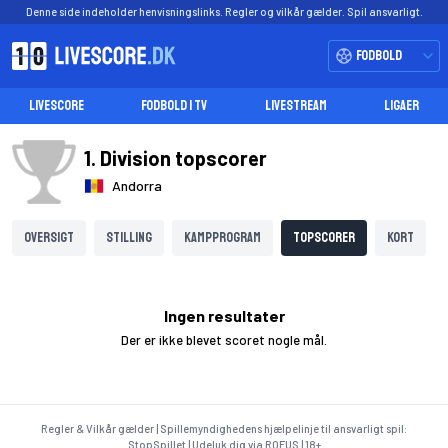
Denne side indeholder henvisningslinks. Regler og vilkår gælder. Spil ansvarligt.
Fodbold
LIVESCORE
FODBOLD I TV
LIVESTREAM
LIGAER
1. Division topscorer
Andorra
Oversigt
Stilling
Kampprogram
Topscorer
Kort
Ingen resultater
Der er ikke blevet scoret nogle mål.
Regler & Vilkår gælder | Spillemyndighedens hjælpelinje til ansvarligt spil:
StopSpillet
| Udeluk dig via
ROFUS
| 18+