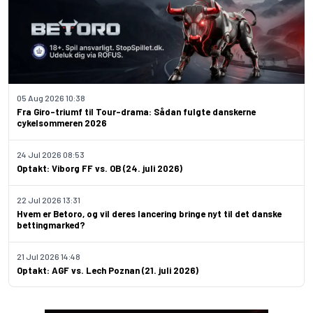
05 Aug 2026 10:38
Fra Giro-triumf til Tour-drama: Sådan fulgte danskerne
cykelsommeren 2026
24 Jul 2026 08:53
Optakt: Viborg FF vs. OB (24. juli 2026)
22 Jul 2026 13:31
Hvem er Betoro, og vil deres lancering bringe nyt til det danske
bettingmarked?
21 Jul 2026 14:48
Optakt: AGF vs. Lech Poznan (21. juli 2026)