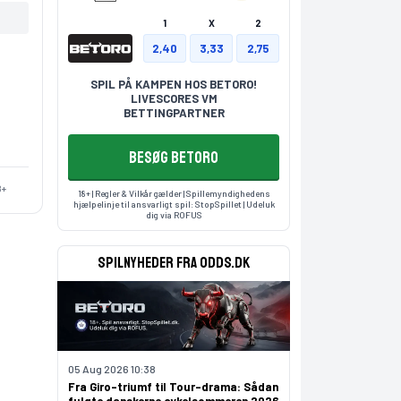
1
X
2
2,40
3,33
2,75
SPIL PÅ KAMPEN HOS BETORO!
LIVESCORES VM
BETTINGPARTNER
BESØG BETORO
8+
18+ | Regler & Vilkår gælder | Spillemyndighedens
hjælpelinje til ansvarligt spil:
StopSpillet
| Udeluk
dig via
ROFUS
Spilnyheder fra odds.dk
05 Aug 2026 10:38
Fra Giro-triumf til Tour-drama: Sådan