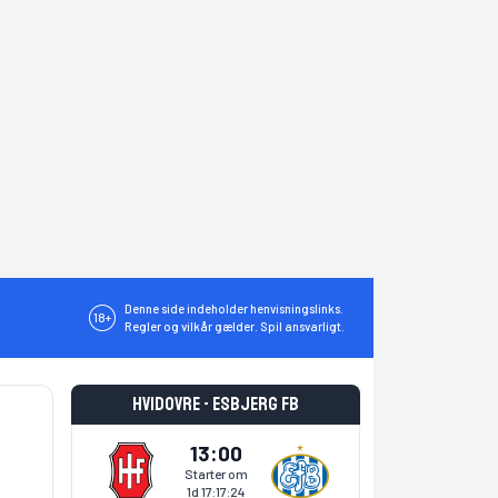
Denne side indeholder henvisningslinks.
18+
Regler og vilkår gælder. Spil ansvarligt.
Hvidovre - Esbjerg fB
13:00
Starter om
1d 17:17:24