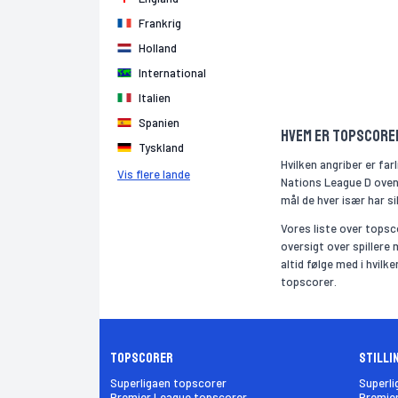
Frankrig
Holland
International
Italien
Spanien
Hvem er topscorer
Tyskland
Hvilken angriber er far
Vis flere lande
Nations League D ovenf
mål de hver især har s
Vores liste over topsc
oversigt over spillere
altid følge med i hvilk
topscorer.
Topscorer
Stilli
Superligaen topscorer
Superli
Premier League topscorer
Premier