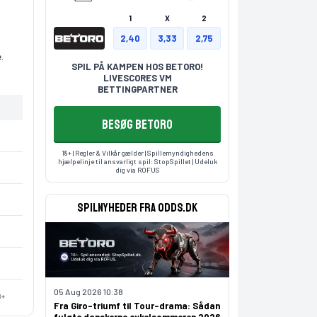
1
X
2
2,40
3,33
2,75
.
SPIL PÅ KAMPEN HOS BETORO!
LIVESCORES VM
BETTINGPARTNER
BESØG BETORO
18+ | Regler & Vilkår gælder | Spillemyndighedens
hjælpelinje til ansvarligt spil:
StopSpillet
| Udeluk
dig via
ROFUS
Spilnyheder fra odds.dk
05 Aug 2026 10:38
8+
Fra Giro-triumf til Tour-drama: Sådan