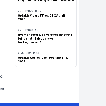
fulgte danskerne cykelsommeren 2026
24 Jul 2026 08:53
Optakt: Viborg FF vs. OB (24. juli
2026)
22 Jul 2026 13:31
Hvem er Betoro, og vil deres lancering
bringe nyt til det danske
bettingmarked?
21 Jul 2026 14:48
Optakt: AGF vs. Lech Poznan (21. juli
2026)
på
ene,