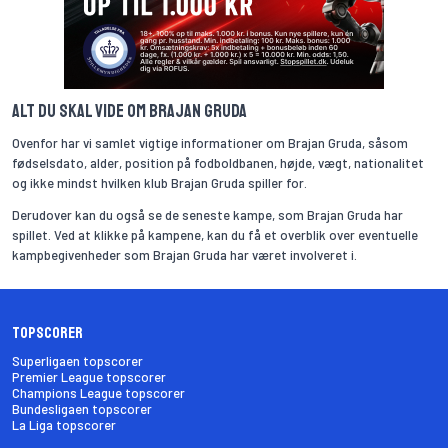
Alt du skal vide om Brajan Gruda
Ovenfor har vi samlet vigtige informationer om Brajan Gruda, såsom
fødselsdato, alder, position på fodboldbanen, højde, vægt, nationalitet
og ikke mindst hvilken klub Brajan Gruda spiller for.
Derudover kan du også se de seneste kampe, som Brajan Gruda har
spillet. Ved at klikke på kampene, kan du få et overblik over eventuelle
kampbegivenheder som Brajan Gruda har været involveret i.
Topscorer
Superligaen topscorer
Premier League topscorer
Champions League topscorer
Bundesligaen topscorer
La Liga topscorer