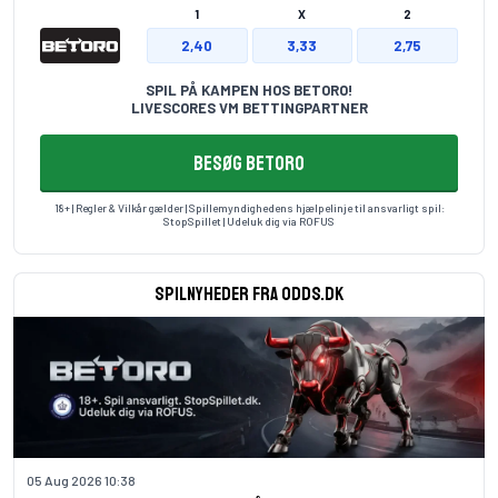
1
X
2
2,40
3,33
2,75
SPIL PÅ KAMPEN HOS BETORO!
LIVESCORES VM BETTINGPARTNER
BESØG BETORO
18+ | Regler & Vilkår gælder | Spillemyndighedens hjælpelinje til ansvarligt spil:
StopSpillet
| Udeluk dig via
ROFUS
Spilnyheder fra odds.dk
05 Aug 2026 10:38