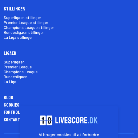
Stillinger
Superligaen stillinger
Premier League stillinger
Champions League stillinger
Bundesligaen stillinger
La Liga stillinger
Ligaer
Superligaen
Premier League
Champions League
Bundesligaen
La Liga
Blog
Cookies
Fortrolighedspolitik
Kontakt os
Vi bruger cookies til at forbedre