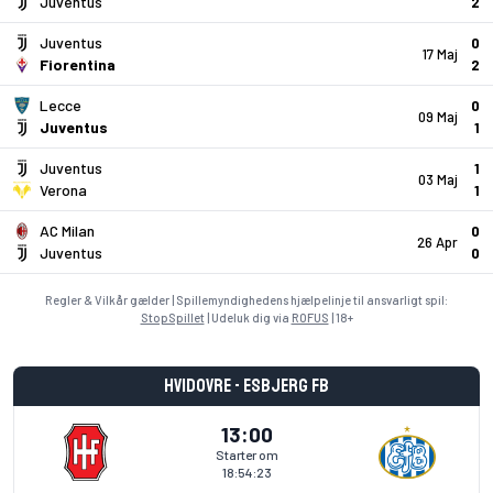
Juventus
2
Juventus
0
17 Maj
Fiorentina
2
Lecce
0
09 Maj
Juventus
1
Juventus
1
03 Maj
Verona
1
AC Milan
0
26 Apr
Juventus
0
Regler & Vilkår gælder | Spillemyndighedens hjælpelinje til ansvarligt spil:
StopSpillet
| Udeluk dig via
ROFUS
| 18+
Hvidovre - Esbjerg fB
13:00
Starter om
18:54:22